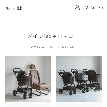
メイブiso＋ロスコー
おすすめ順
1
-
3
/
3
 items   
Sort by