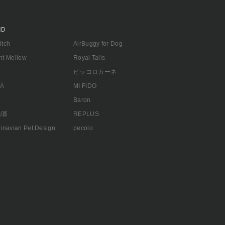
ND
titch
AirBuggy for Dog
ant Mellow
Royal Tails
n
ピッコロカーネ
A
MI FIDO
Baron
琺瑯
REPLUS
inavian Pet Design
pecolo