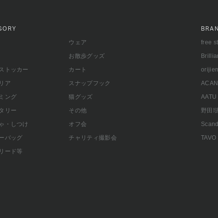
GORY
BRA
ウェア
free s
お散歩グッズ
Brilli
ストッカー
カート
orijie
リア
スナップフック
ACAN
ミング
猫グッズ
AATU
タリー
その他
野田
ゃ・しつけ
オフ会
Scand
ーバッグ
チャリティ撮影会
TAVO
リード等