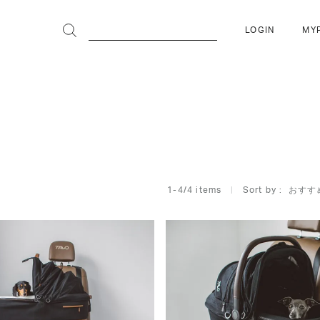
LOGIN
MY
おすす
1
-
4
/
4
 items   
Sort by