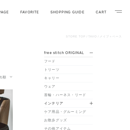
PAGE
FAVORITE
SHOPPING GUIDE
CART
ナビゲー
STORE TOP
TAVO
メイブ＋ベース
free stitch ORIGINAL
フード
トリーツ
め順
キャリー
ウェア
首輪・ハーネス・リード
インテリア
ケア用品・グルーミング
お散歩グッズ
その他アイテム