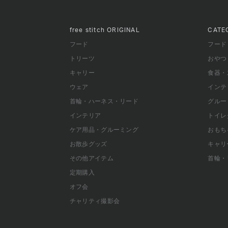
free stitch
ORIGINAL
CATE
フード
フード
トリーツ
おやつ
キャリー
食器・
ウェア
インテ
首輪・ハーネス・リード
グルー
インテリア
トイレ
ケア用品・グルーミング
おもち
お散歩グッズ
キャリ
その他アイテム
首輪・
定期購入
オフ会
チャリティ撮影会