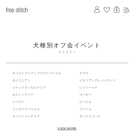
犬種別オフ会イベント
ウエスティ
オーストラリアンラブラドゥードル
チワワ
ポメラニアン
イタリアングレイハウンド
ジャックラッセルテリア
レトリーバー
ボストンテリア
コーギー
シーズー
ビーグル
コッカースパニエル
プードル
ヨークシャーテリア
ダックスフンド
マルチーズ
フレンチブルドッグ
VIEW MORE
トレーニングミートアップ
柴犬