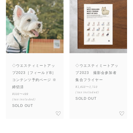
◇ウエスティミートアッ
◇ウエスティミートアッ
プ2023［フィールドB］
プ2023 撮影会参加者
コンテンツ予約ページ ※
集合フライヤー
締切済
¥1,650〜2,750
(tax included)
¥330〜499
SOLD OUT
(tax included)
SOLD OUT