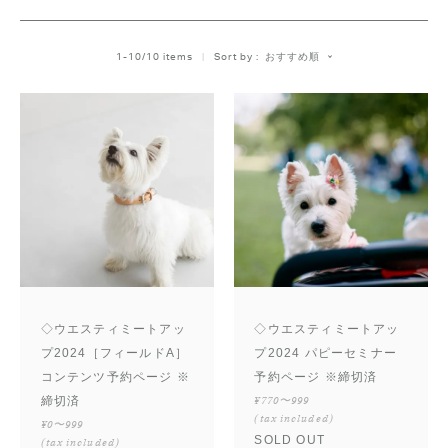
ボーダーコリー
シュナウザー
ペキニーズ
キャバリア
おすすめ順
1
-
10
/
10
 items   
Sort by
パグ
パピヨン
シェルティ
ウエスティ
ピンシャー
ドゥードル
ノーフォーク&ノーリッチ
フリーステッチ
グレートブリテン
クロスブリード
◇ウエスティミートアッ
◇ウエスティミートアッ
プ2024［フィールドA］
プ2024 パピーセミナー
コンテンツ予約ページ ※
予約ページ ※締切済
締切済
¥770〜999
(tax included)
¥0〜999
SOLD OUT
(tax included)