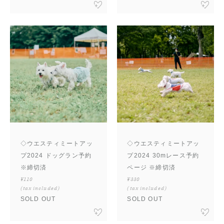
◇ウエスティミートアッ
◇ウエスティミートアッ
プ2024 ドッグラン予約
プ2024 30mレース予約
※締切済
ページ ※締切済
¥110
¥330
(tax included)
(tax included)
SOLD OUT
SOLD OUT