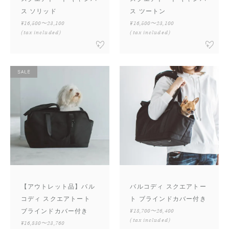
ス ソリッド
ス ツートン
¥16,500〜23,100
¥16,500〜23,100
(tax included)
(tax included)
【アウトレット品】バル
バルコディ スクエアトー
コディ スクエアトート
ト ブラインドカバー付き
ブラインドカバー付き
¥18,700〜26,400
(tax included)
¥16,830〜23,760