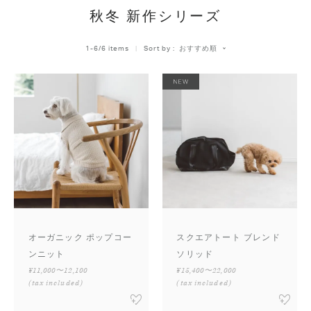
秋冬 新作シリーズ
おすすめ順
1
-
6
/
6
 items   
Sort by
オーガニック ポップコー
スクエアトート ブレンド
ンニット
ソリッド
¥11,000〜12,100
¥15,400〜22,000
(tax included)
(tax included)