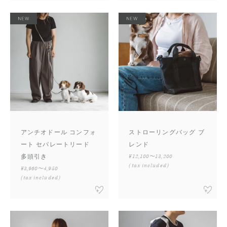
アンチオドール コンフォ
ストローリングバッグ ブ
ート セパレートリード
レンド
多頭引き
¥12,100〜13,200
(tax included)
¥3,960〜4,950
(tax included)