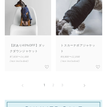
【訳あり40%OFF】ダッ
トスカーナボアジャケッ
クダウンジャケット
ト
¥7,920〜14,300
¥9,900〜11,000
(tax included)
(tax included)
前へ
次へ
1
2
3