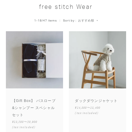
free stitch Wear
おすすめ順
1
-
18
/
47
 items   
Sort by
【Gift Box】 バスローブ
ダックダウンジャケット
&シャンプー スペシャル
¥14,300〜15,400
(tax included)
セット
¥13,200〜20,900
(tax included)