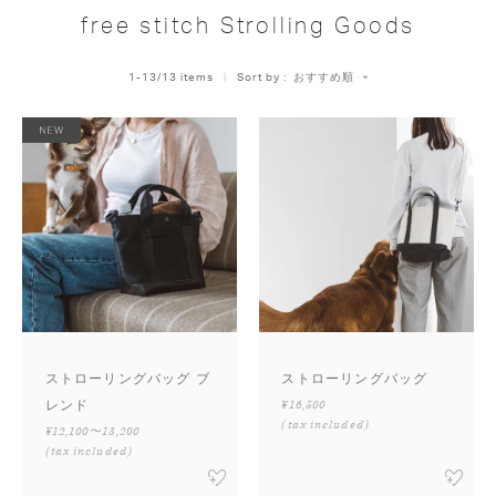
free stitch Strolling Goods
おすすめ順
1
-
13
/
13
 items   
Sort by
ストローリングバッグ ブ
ストローリングバッグ
レンド
¥16,500
(tax included)
¥12,100〜13,200
(tax included)