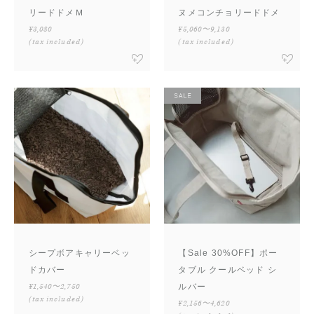
リードドメＭ
ヌメコンチョリードドメ
¥3,080
¥5,060〜9,130
(tax included)
(tax included)
シープボアキャリーベッ
【Sale 30%OFF】ポー
ドカバー
タブル クールベッド シ
¥1,540〜2,750
ルバー
(tax included)
¥2,156〜4,620