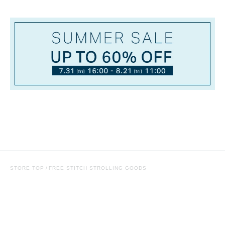
STORE TOP
FREE STITCH STROLLING GOODS