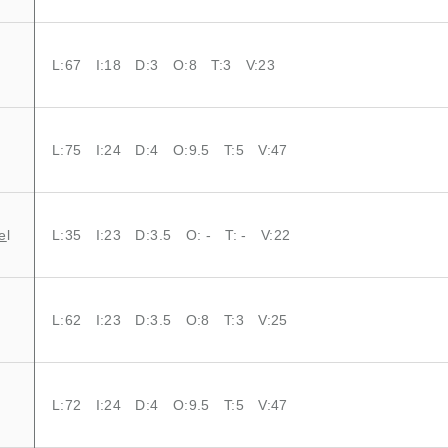
L:67 I:18 D:3 O:8 T:3 V:23
L:75 I:24 D:4 O:9.5 T:5 V:47
e
l
L:35 I:23 D:3.5 O: - T: - V:22
L:62 I:23 D:3.5 O:8 T:3 V:25
L:72 I:24 D:4 O:9.5 T:5 V:47