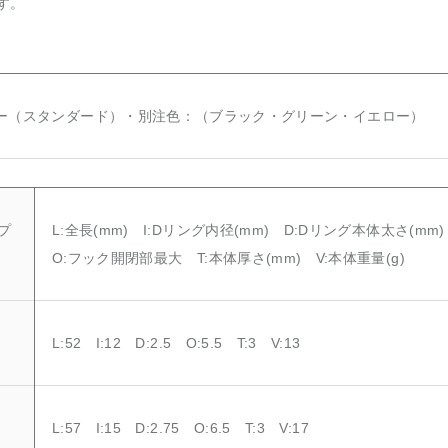
す。
ー（スタンダード）・別注色：（ブラック・グリーン・イエロー）
プ
L:全長(mm) I:Dリング内径(mm) D:Dリング本体太さ(mm
O:フック開閉部最大 T:本体厚さ(mm) V:本体重量(g)
L:52 I:12 D:2.5 O:5.5 T:3 V:13
L:57 I:15 D:2.75 O:6.5 T:3 V:17