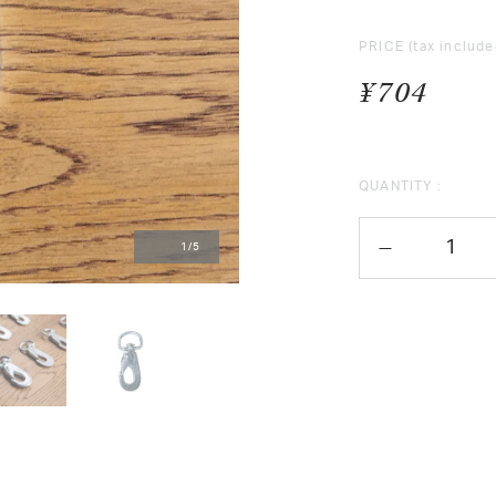
PRICE
(tax include
¥704
QUANTITY :
1
/
5