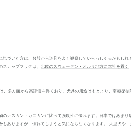
に気づいた方は、普段から道具をよく観察していらっしゃるかもしれ
のスナップフックは、
北欧のスウェーデン・オルサ地方に本社を置く
クは、多方面から高評価を得ており、犬具の用途はもとより、南極探検
。
物のナスカン・カニカンに比べて強度性に優れます。日本ではあまり
合もありますが、慣れてしまうと気にならなくなります。 大型犬や、