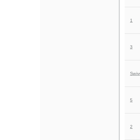
1
3
Swiv
5
2