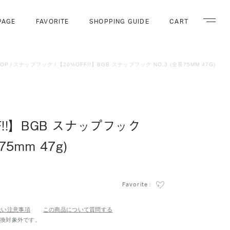
PAGE
FAVORITE
SHOPPING GUIDE
CART
ナビゲー
TOP
スナップフック
【20%OFF!!】BGB スナップフック NO.3 (全長75MM 47G)
F!!】BGB スナップフック
75mm 47g)
Favorite :
扱い注意事項
この商品について質問する
交換対象外です。