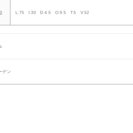
0
L:75 I:30 D:4.5 O:9.5 T:5 V:52
ル
ーデン
】