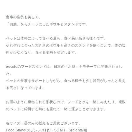
食事の姿勢も美しく。
「お膳」をモチーフにしたボウルとスタンドです。
ペットは体格によって食べる量も、食べ易い高さも様々です。
それぞれに合った大きさのボウルと高さのスタンドを使うことで、体の負
担が少なくなり、食べる姿勢も安定します。
pecoloのフードスタンドは、日本の「お膳」をモチーフに開発されまし
た。
ペットの食事をサポートしながら、食べる様子も少し背筋がしゃんと見え
る高さになっています。
お膳のように重ねられる形状なので、フードと水を一緒に与えたり、複数
のペットに給餌する時にも重ねて一緒に運ぶことができます。
各サイズ・器のみの販売もご用意ございます。
Food Stand(ステンレス) [
S
・
S(Tall)
・
S(hightall)
]