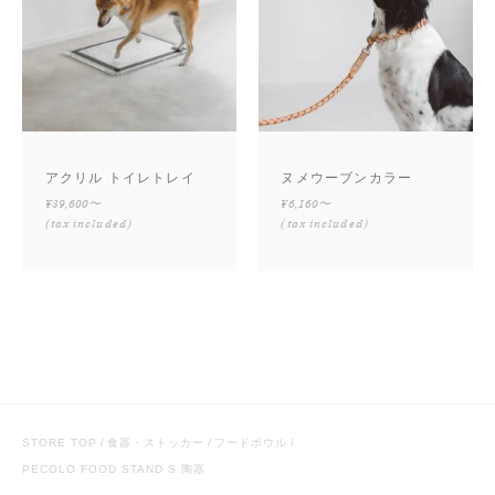
アクリル トイレトレイ
ヌメウーブンカラー
¥39,600〜
¥6,160〜
(tax included)
(tax included)
STORE TOP
食器・ストッカー
フードボウル
PECOLO FOOD STAND S 陶器