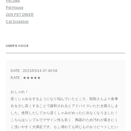
Pet Step
Pet House
ZEN PET DINER
Cat Scratcher
USER'S VOICE
DATE : 
2021/05/14 07:40:58
RATE : 
★★★★★
おしゃれ！
逆くしゃみをするようになり悩んでいたところ、獣医さんより食事
台を少し高くすることで緩和されるとアドバイスいただき購入しま
した。使用しだしてから逆くしゃみがめったに出なくなりました！
こちらはシンプルでデザイン性も良く、陶器のため汚れが着きにく
く洗いやすく大満足です。もし壊れても同じものをリピートしたい