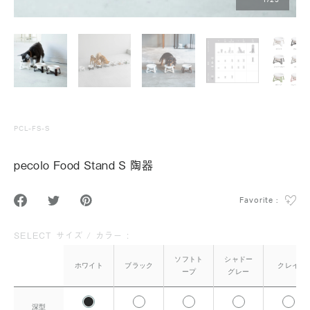
1
/
25
PCL-FS-S
pecolo Food Stand S 陶器
Favorite :
SELECT サイズ / カラー :
ソフトト
シャドー
ホワイト
ブラック
クレイ
ープ
グレー
深型