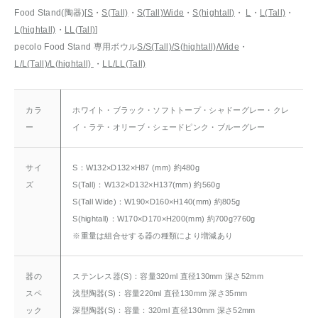
Food Stand(陶器)[
S
・
S(Tall)
・
S(Tall)Wide
・
S(hightall)
・
L
・
L(Tall)
・
L(hightall)
・
LL(Tall)
]
pecolo Food Stand 専用ボウル
S/S(Tall)/S(hightall)/Wide
・
L/L(Tall)/L(hightall)
・
LL/LL(Tall)
カラ
ホワイト・ブラック・ソフトトープ・シャドーグレー・クレ
ー
イ・ラテ・オリーブ・シェードピンク・ブルーグレー
サイ
S：W132×D132×H87 (mm) 約480g
ズ
S(Tall)：W132×D132×H137(mm) 約560g
S(Tall Wide)：W190×D160×H140(mm) 約805g
S(hightall)：W170×D170×H200(mm) 約700g?760g
※重量は組合せする器の種類により増減あり
器の
ステンレス器(S)：容量320ml 直径130mm 深さ52mm
スペ
浅型陶器(S)：容量220ml 直径130mm 深さ35mm
ック
深型陶器(S)：容量：320ml 直径130mm 深さ52mm