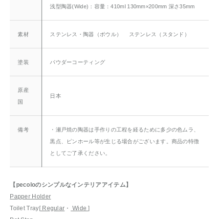
浅型陶器(Wide)：容量：410ml 130mm×200mm 深さ35mm
素材
ステンレス・陶器（ボウル） ステンレス（スタンド）
塗装
パウダーコーティング
原産
日本
国
備考
・瀬戸焼の陶器は手作りの工程を経るために多少の色ムラ、
黒点、ピンホール等が生じる場合がございます。商品の特徴
としてご了承ください。
【pecoloのシンプルなインテリアアイテム】
Papper Holder
Toilet Tray[
Regular
・
Wide
]