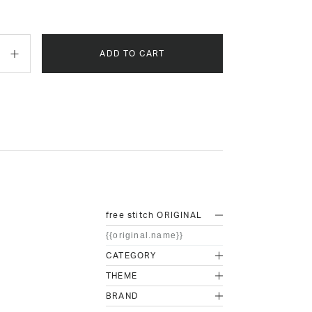
ADD TO CART
free stitch ORIGINAL
{{original.name}}
CATEGORY
THEME
BRAND