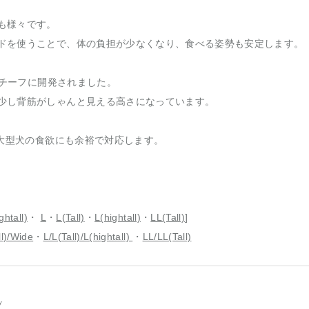
も様々です。
ドを使うことで、体の負担が少なくなり、食べる姿勢も安定します。
モチーフに開発されました。
少し背筋がしゃんと見える高さになっています。
、大型犬の食欲にも余裕で対応します。
]
ghtall)
・
L
・
L(Tall)
・
L(hightall)
・
LL(Tall)
]
ll)/Wide
・
L/L(Tall)/L(hightall)
・
LL/LL(Tall)
ブ