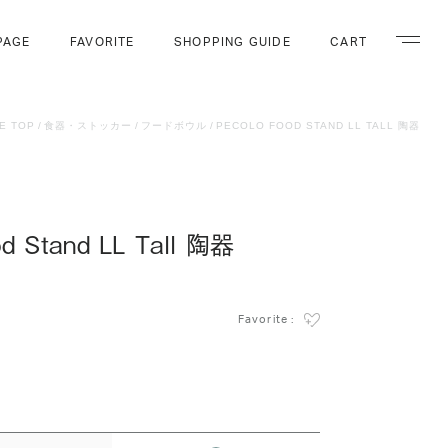
PAGE
FAVORITE
SHOPPING GUIDE
CART
ナビゲー
E TOP
食器・ストッカー
フードボウル
PECOLO FOOD STAND LL TALL 陶器
od Stand LL Tall 陶器
Favorite :