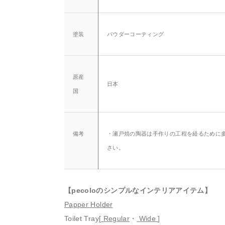
塗装
パウダーコーティング
原産
日本
国
備考
・瀬戸焼の陶器は手作りの工程を経るために
さい。
【pecoloのシンプルなインテリアアイテム】
Papper Holder
Toilet Tray[
Regular
・
Wide
]