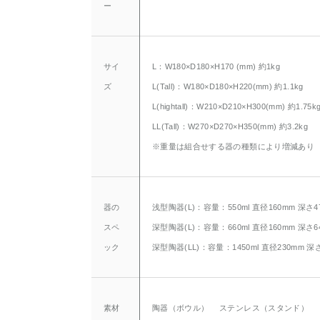
ー
サイ
L：W180×D180×H170 (mm) 約1kg
ズ
L(Tall)：W180×D180×H220(mm) 約1.1kg
L(hightall)：W210×D210×H300(mm) 約1.75k
LL(Tall)：W270×D270×H350(mm) 約3.2kg
※重量は組合せする器の種類により増減あり
器の
浅型陶器(L)：容量：550ml 直径160mm 深さ4
スペ
深型陶器(L)：容量：660ml 直径160mm 深さ6
ック
深型陶器(LL)：容量：1450ml 直径230mm 深
素材
陶器（ボウル） ステンレス（スタンド）