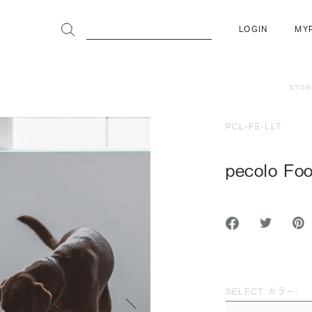
LOGIN
MY
STOR
PCL-FS-LLT
pecolo Fo
SELECT カラー:
次へ