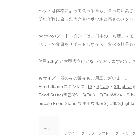
ペットは体格によって食べる量も、食べ易い高さ
それぞれに合った大きさのボウルと高さのスタン
pecoloのフードスタンドは、日本の「お膳」を
ペットの食事をサポートしながら、食べる様子も
体重20kg?と大型犬向けとなっておりますので
各サイズ・器のみの販売もご用意ございます。
Food Stand(ステンレス) [
S
・
S(Tall)
・
S(hightall)
Food Stand(陶器)[
S
・
S(Tall)
・
S(Tall)Wide
・
S(hi
pecolo Food Stand 専用ボウル
S/S(Tall)/S(highta
カラ
ホワイト・ブラック・ソフトトープ・オリー