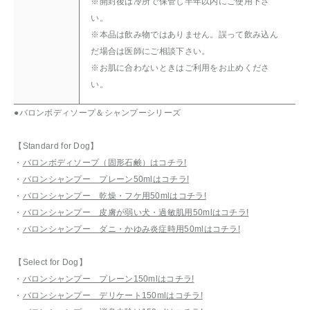
※開封後は冷所で保管し半年以内にご使用下さ
い。
※本品は飲み物ではありません。誤って飲み込ん
だ場合は医師にご相談下さい。
※お肌に合わないときはご利用をお止めくださ
い。
●バロンボディソープ＆シャンプーシリーズ
【Standard for Dog】
・
バロンボディソープ（固形石鹸）はコチラ!
・
バロンシャンプー プレーン50mlはコチラ!
・
バロンシャンプー 乾燥・フケ用50mlはコチラ!
・
バロンシャンプー 皮膚が弱い犬・過敏肌用50mlはコチラ!
・
バロンシャンプー ダニ・かゆみ炎症時用50mlはコチラ!
【Select for Dog】
・
バロンシャンプー プレーン150mlはコチラ!
・
バロンシャンプー デリケート150mlはコチラ!