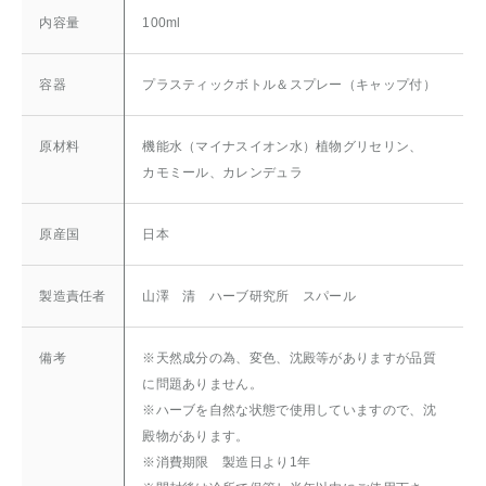
内容量
100ml
容器
プラスティックボトル＆スプレー（キャップ付）
原材料
機能水（マイナスイオン水）植物グリセリン、
カモミール、カレンデュラ
原産国
日本
製造責任者
山澤 清 ハーブ研究所 スパール
備考
※天然成分の為、変色、沈殿等がありますが品質
に問題ありません。
※ハーブを自然な状態で使用していますので、沈
殿物があります。
※消費期限 製造日より1年