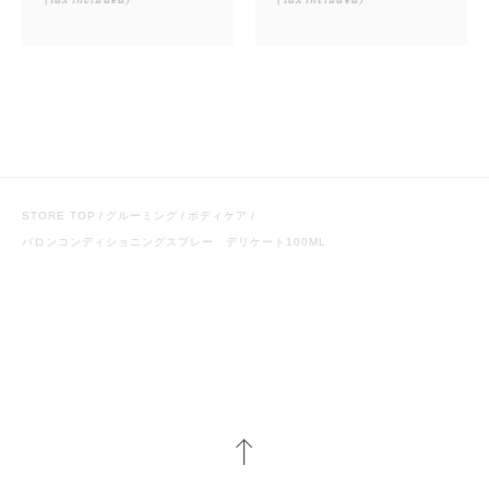
(tax included)
(tax included)
STORE TOP
グルーミング
ボディケア
バロンコンディショニングスプレー デリケート100ML