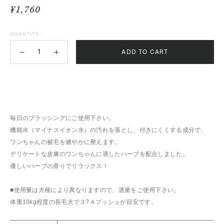
¥1,760
QUANTITY :
ADD TO CART
毎日のブラッシングにご使用下さい。
機能水（マイナスイオン水）の汚れを落とし、付きにくくする成分で、
ワンちゃんの被毛を健やかに整えます。
デリケートな皮膚のワンちゃんに適したハーブを配合しました。
優しいハーブの香りでリラックス！
■使用量は犬種により異なりますので、適量をご使用下さい。
体重10kg程度の長毛犬で３?４プッシュが目安です。