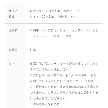
サイズ
レギュラー：34×45cm 80枚入り x 4
枚数
ワイド：60×45cm 40枚入り x 4
原材料
不織布・トップティッシュ・パックフィルム・ボト
ムティッシュ・バルブ・ポリマー
製造国
日本
備考
※高性能の高いシーツは交換回数を減らしてくれま
すので、環境にも優しいです。
※大変お買い得価格の為、お１人様(家族間・届先
が同じでも１人とします)１個までとし、定期購
入・通常購入合わせて購入後30日以内は次回購入が
できません。ご購入いただいた場合はお店側でキャ
ンセルさせていただきます。
※送料無料となります。