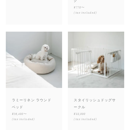
グ
¥770〜
(tax included)
ラミーリネン ラウンド
スタイリッシュドッグサ
ベッド
ークル
¥26,400〜
¥33,000
(tax included)
(tax included)