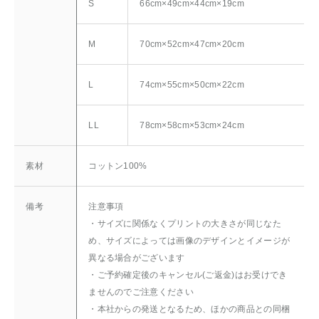
S
66cm×49cm×44cm×19cm
M
70cm×52cm×47cm×20cm
L
74cm×55cm×50cm×22cm
LL
78cm×58cm×53cm×24cm
素材
コットン100%
備考
注意事項
・サイズに関係なくプリントの大きさが同じなた
め、サイズによっては画像のデザインとイメージが
異なる場合がございます
・ご予約確定後のキャンセル(ご返金)はお受けでき
ませんのでご注意ください
・本社からの発送となるため、ほかの商品との同梱