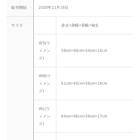
販売開始
2020年11月16日
サイズ
身丈×身幅×肩幅×袖丈
WS(ウ
ィメン
59cm×40cm×34cm×15cm
ズ)
WM(ウ
ィメン
61cm×43cm×36cm×16cm
ズ)
WL(ウ
ィメン
64cm×46cm×38cm×17cm
ズ)