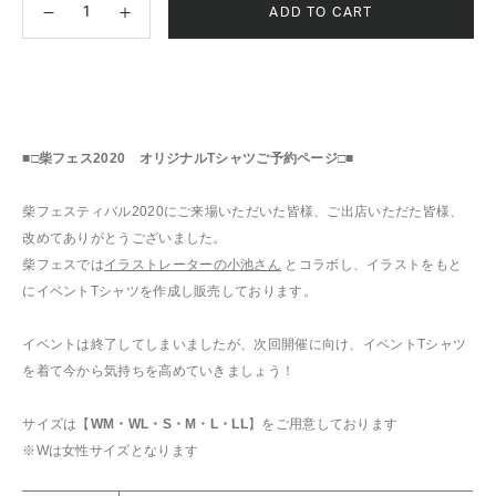
ADD TO CART
■□柴フェス2020 オリジナルTシャツご予約ページ□■
柴フェスティバル2020にご来場いただいた皆様、ご出店いただた皆様、
改めてありがとうございました。
柴フェスでは
イラストレーターの小池さん
とコラボし、イラストをもと
にイベントTシャツを作成し販売しております。
イベントは終了してしまいましたが、次回開催に向け、イベントTシャツ
を着て今から気持ちを高めていきましょう！
サイズは【
WM・WL・S・M・L・LL
】をご用意しております
※Wは女性サイズとなります