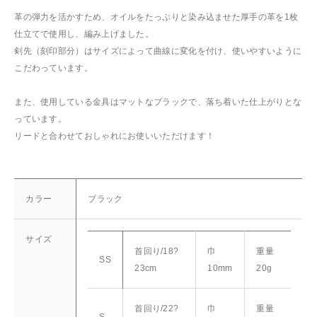
革の弾力を活かすため、オイルをたっぷりと染み込ませた厚手の革を1枚
仕立てで使用し、編み上げました。
剣先（刻印部分）はサイズによって曲線に変化を付け、使いやすいように
こだわっています。
また、使用している金具はマットなブラックで、落ち着いた仕上がりとな
っています。
リードと合わせておしゃれにお使いいただけます！
カラー
ブラック
サイズ
首回り/18?
巾
重量
SS
23cm
10mm
20g
首回り/22?
巾
重量
S