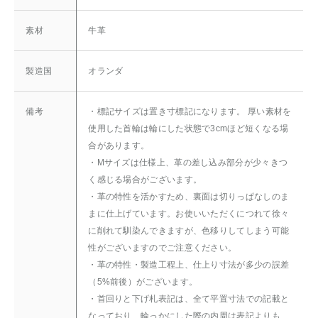
素材
牛革
製造国
オランダ
備考
・標記サイズは置き寸標記になります。 厚い素材を
使用した首輪は輪にした状態で3cmほど短くなる場
合があります。
・Mサイズは仕様上、革の差し込み部分が少々きつ
く感じる場合がございます。
・革の特性を活かすため、裏面は切りっぱなしのま
まに仕上げています。お使いいただくにつれて徐々
に削れて馴染んできますが、色移りしてしまう可能
性がございますのでご注意ください。
・革の特性・製造工程上、仕上り寸法が多少の誤差
（5%前後）がございます。
・首回りと下げ札表記は、全て平置寸法での記載と
なっており、輪っかにした際の内周は表記よりも