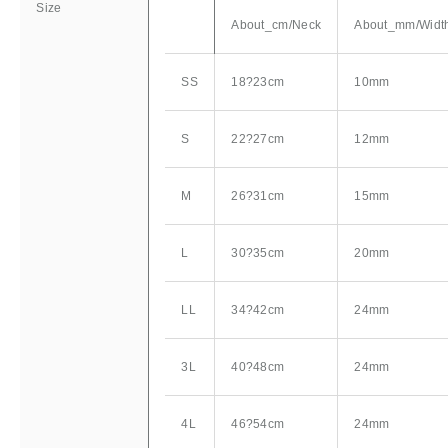
Size
About_cm/Neck
About_mm/Widt
SS
18?23cm
10mm
S
22?27cm
12mm
M
26?31cm
15mm
L
30?35cm
20mm
LL
34?42cm
24mm
3L
40?48cm
24mm
4L
46?54cm
24mm