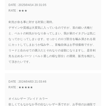
DATE : 
2025/04/14 20:31:05
RATE : 
★★★
剣先が余る事に対する対策に期待。
デザインや質感は大変気に入っているのですが、首の細い犬種だ
と、ベルトの剣先がかなり余ってしまい、我が家のイタグレは気に
なってかじってしまいます。せっかくのロゴ部分を噛み潰される前
にカットしてしまおうか悩み中…。首輪自体はお手頃価格ですが、
リードと合わせての購入だとそれなりの金額になりますし、是非剣
先を止めるパーツ（ベルト通しの様な部分）の開発、販売を検討し
て頂きたいです。
DATE : 
2024/04/03 21:03:46
RATE : 
★★★★★
オイルレザー ブレイド カラー
欲しくてもなかなか手の出ないレザー系ですが、お手頃のお値段で