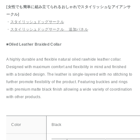
[女性でも簡単に組み立てられるおしゃれでスタイリッシュなアイアンサ
ークル]
・
スタイリッシュドッグサークル
・
スタイリッシュドッグサークル 追加パネル
■
Oiled Leather Braided Collar
A highly durable and flexible natural oiled rawhide leather collar.
Designed with maximum comfort and flexibility in mind and finished
with a braided design. The leather is single-layered with no stitching to
further promote flexibility of the product. Featuring buckles and rings
with premium matte black finish allowing a wide variety of coordination
with other products.
Color
Black