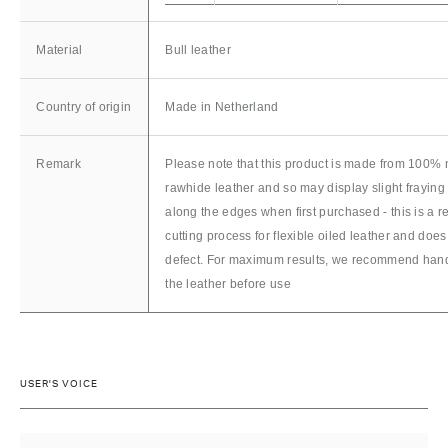
Material
Bull leather
Country of origin
Made in Netherland
Remark
Please note that this product is made from 100% n
rawhide leather and so may display slight fraying 
along the edges when first purchased - this is a re
cutting process for flexible oiled leather and does
defect. For maximum results, we recommend han
the leather before use
USER'S VOICE