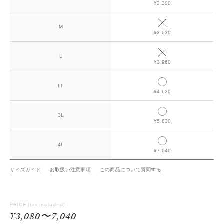
¥3,300
M
¥3,630
L
¥3,960
LL
¥4,620
3L
¥5,830
4L
¥7,040
サイズガイド
お取扱い注意事項
この商品について質問する
PRICE
(tax included) :
¥3,080〜7,040