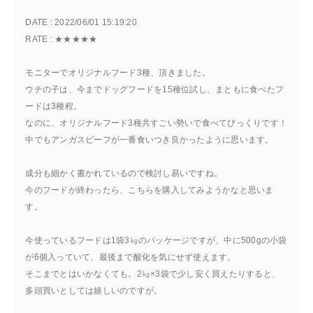
DATE : 
2022/06/01 15:19:20
RATE : 
★★★★★
モニターでオリジナルフード3種、頂きました。
ウチの子は、今までドッグフードを15種位試し、まともに食べたフ
ードは3種程。
なのに、オリジナルフード3種共すごい勢いで食べてびっくりです！
中でもアンガスビーフが一番食いつき良かったように思います。
成分も細かく書かれているので検討し易いですね。
今のフードが終わったら、こちらを購入してみようかなと思いま
す。
今使っているフードは1袋3㎏のパッケージですが、中に500gの小袋
が6個入っていて、最後まで酸化を気にせず使えます。
そこまでとはいかなくても。2㎏×3袋で少し安く買えたりすると、
多頭買いとしては嬉しいのですが。