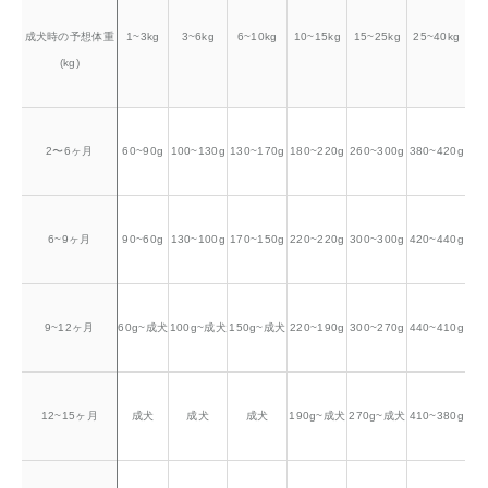
成犬時の予想体重
1~3kg
3~6kg
6~10kg
10~15kg
15~25kg
25~40kg
(kg)
2〜6ヶ月
60~90g
100~130g
130~170g
180~220g
260~300g
380~420g
6~9ヶ月
90~60g
130~100g
170~150g
220~220g
300~300g
420~440g
9~12ヶ月
60g~成犬
100g~成犬
150g~成犬
220~190g
300~270g
440~410g
12~15ヶ月
成犬
成犬
成犬
190g~成犬
270g~成犬
410~380g