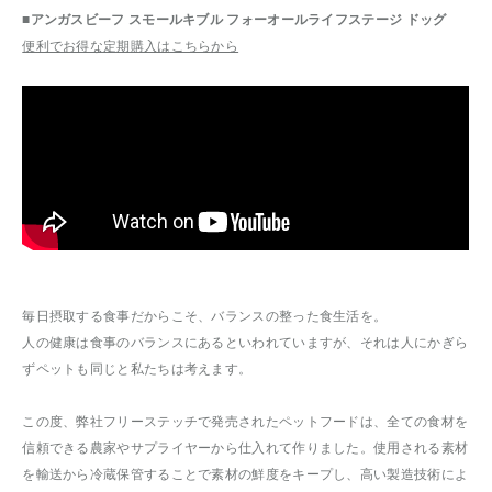
■アンガスビーフ スモールキブル フォーオールライフステージ ドッグ
便利でお得な定期購入はこちらから
毎日摂取する食事だからこそ、バランスの整った食生活を。
人の健康は食事のバランスにあるといわれていますが、それは人にかぎら
ずペットも同じと私たちは考えます。
この度、弊社フリーステッチで発売されたペットフードは、全ての食材を
信頼できる農家やサプライヤーから仕入れて作りました。使用される素材
を輸送から冷蔵保管することで素材の鮮度をキープし、高い製造技術によ