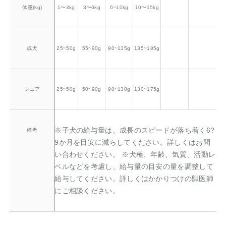
体重(kg)
1〜3kg
3〜6kg
6~10kg
10〜15kg
成犬
25~50g
55~90g
90~135g
135~185g
シニア
25~50g
50~90g
90~130g
130~175g
※子犬の給与量は、成長のスピードが落ち着く6?
備考
9か月を目安に減らしてください。詳しくはお問
い合わせください。 ※犬種、年齢、気質、活動レ
ベルなどを考慮し、給与量の目安の量を調整して
給与してください。詳しくはかかりつけの獣医師
にご相談ください。