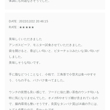
体調にも問題なさそうでした。
DATE : 
2022/12/22 20:46:15
RATE : 
★★★★★
美味しくいただきました
アンガスビーフ、モニター試食させていただきました。
袋を開けると、香ばしい匂いと、ビターチョコみたいな深い匂いが
しました。
美味しそうな匂いです。
手に脂などつくことなく、小粒で、三角形で小型犬は食べやすそ
う、うちの子も、パクパク食べてました。
ウンチの状態も良い感じで、フードに似た濃い茶色のウンチ匂いも
特に気になりませんでした。オメガ6やオリゴ糖が含まれているの
で、腸内環境も整いそうです。良質なタンパク質は14歳の子には、
とても必要なので、良かったです。