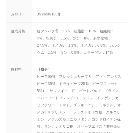
カロリー
391kcal/100g
組成分析
粗タンパク質：36%、粗脂肪：18%、粗繊維：
4%、粗灰分：6.5%、水分：8%、炭水化物：
27.5%、オメガ6：1.3%、オメガ3：0.8%、カルシ
ウム：1.1%、リン：0.9%、コラーゲン：14%
原材料
［成分］
ビーフ65%（フレッシュリープリペアド・アンガス
ビーフ35%、ドライビーフ25%、ビーフファット
5%）、サツマイモ、豆、ビートパルプ、ドライス
ーパーフードブレンド*（ニンジン、インゲン、カ
リフラワー、トマト、ズッキーニ）、ミネラル、オ
メガ3 サプリメント、フラクトオリゴ糖、グルコサ
ミン、メチルスルホニルメタン、コンドロイチン硫
酸、マンナンオリゴ糖、オリーブエキス * 非乾燥状