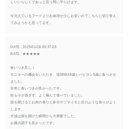
しいいらしくであっと言う間に平らげます。
今与えているフードよりお値段が少しお安いのでこちらに切り替え
てみようかと思ってます。
DATE : 
2025/01/18 09:37:28
RATE : 
★★★★★
食いつき良し！
モニターの機会をいただき、琉球MIX9歳とパピヨン5歳に食べさせ
ました。
非常に食いつきが良かったです。
粒も小さ過ぎず、よく噛んで食べていました。
袋を開けるとお肉の香りと多分サツマイモと豆のような香りがよく
します。
犬達は袋を開けた瞬間から大興奮でした。
お腹の調子も良かったです。