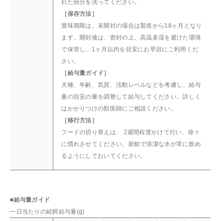
れた部分を洗ってください。
［保存方法］
賞味期限は、未開封の場合は製造から18ヶ月となり
ます。開封後は、密封の上、高温多湿を避けた環境
で保管し、1ヶ月以内を目安にお早目にご利用くだ
さい。
［給与量ガイド］
犬種、年齢、気質、活動レベルなどを考慮し、給与
量の目安の量を調整して給与してください。詳しく
はかかりつけの獣医師にご相談ください。
［移行方法］
フードの切り替えは、 2週間程度かけて行い、徐々
に慣れさせてください。新鮮で清潔な水が常に飲め
るようにしておいてください。
■給与量ガイド
一日当たりの給餌給与量(g)