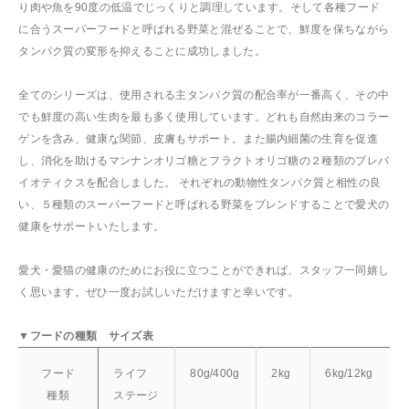
り肉や魚を90度の低温でじっくりと調理しています。そして各種フード
に合うスーパーフードと呼ばれる野菜と混ぜることで、鮮度を保ちながら
タンパク質の変形を抑えることに成功しました。
全てのシリーズは、使用される主タンパク質の配合率が一番高く、その中
でも鮮度の高い生肉を最も多く使用しています。どれも自然由来のコラー
ゲンを含み、健康な関節、皮膚もサポート。また腸内細菌の生育を促進
し、消化を助けるマンナンオリゴ糖とフラクトオリゴ糖の２種類のプレバ
イオティクスを配合しました。 それぞれの動物性タンパク質と相性の良
い、５種類のスーパーフードと呼ばれる野菜をブレンドすることで愛犬の
健康をサポートいたします。
愛犬・愛猫の健康のためにお役に立つことができれば、スタッフ一同嬉し
く思います。ぜひ一度お試しいただけますと幸いです。
▼フードの種類 サイズ表
フード
ライフ
80g/400g
2kg
6kg/12kg
種類
ステージ