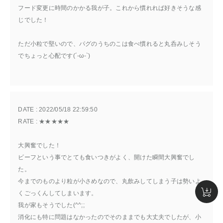
フード変更に時間のかかる我が子。これから慣れれば好きそうな感
じでした！
ただ小粒で堅いので、パグのうちのこは食べ慣れると丸呑みしそう
でちょっと心配です(´-ω-`)
DATE : 
2022/05/18 22:59:50
RATE : 
★★★★★
大興奮でした！
ビーフという事でとても食いつきがよく、開けた瞬間大興奮でし
た。
今までのものより粒が小さめなので、丸飲みしてしまう子は勢いよ
くごっくんしてしまいます。
我が家もそうでした(^^;;
消化にも特に問題はなかったのでそのままでも大丈夫でしたが、小