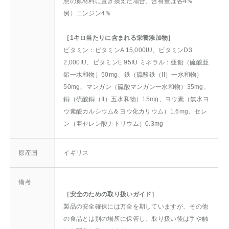
態の原材料に置き換えた場合、含有量は各4％
例）ニンジン4％
［1キロ当たりに含まれる栄養添加物］
ビタミン：ビタミンA 15,000IU、ビタミンD3
2,000IU、ビタミンE 95IU ミネラル：亜鉛（硫酸亜
鉛一水和物）50mg、鉄（硫酸鉄（II）一水和物）
50mg、マンガン（硫酸マンガン一水和物）35mg、
銅（硫酸銅（II）五水和物）15mg、ヨウ素（無水ヨ
ウ素酸カルシウム& ヨウ化カリウム）1.6mg、セレ
ン（亜セレン酸ナトリウム）0.3mg
原産国
イギリス
備考
［安全のための取り扱いガイド］
製品の安全確保には万全を期していますが、その他
の食品とは別の場所に保管し、取り扱い後は手や触