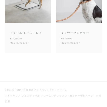
アクリル トイレトレイ
ヌメウーブンカラー
¥39,600〜
¥6,160〜
(tax included)
(tax included)
STORE TOP
犬種別オフ会イベント
キャバリア
◇キャバリア フェスティバル トレーニングレッスン・セミナー予約ページ ※締
切済