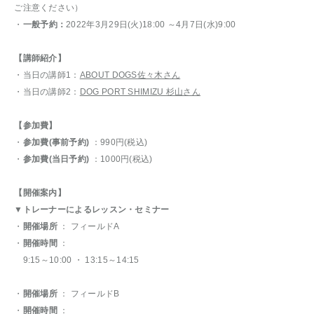
ご注意ください）
・
一般予約：
2022年3月29日(火)18:00 ～4月7日(水)9:00
【講師紹介】
・当日の講師1：
ABOUT DOGS佐々木さん
・当日の講師2：
DOG PORT SHIMIZU 杉山さん
【参加費】
・
参加費(事前予約)
：990円(税込)
・
参加費(当日予約)
：1000円(税込)
【開催案内】
▼トレーナーによるレッスン・セミナー
・
開催場所
： フィールドA
・
開催時間
：
9:15～10:00 ・ 13:15～14:15
・
開催場所
： フィールドB
・
開催時間
：