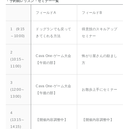
・予約制レッスン・セミナー一覧
フィールドA
フィールドB
1 (9:15
ドッグランでも戻って
得意技のスキルアップ
～10:00)
きてくれる方法
セミナー
2
Cava One-ゲーム大会
怖がり屋さんの励まし
(10:15～
【午前の部】
方
11:00)
3
Cava One-ゲーム大会
(12:00～
お散歩上手にセミナー
【午後の部】
13:00)
4
(13:15～
【開催内容調整中】
【開催内容調整中】
14:15)