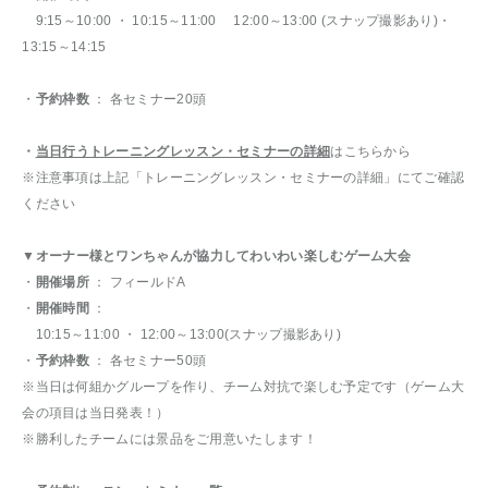
9:15～10:00 ・ 10:15～11:00 12:00～13:00 (スナップ撮影あり)・
13:15～14:15
・
予約枠数
： 各セミナー20頭
・
当日行うトレーニングレッスン・セミナーの詳細
はこちらから
※注意事項は上記「トレーニングレッスン・セミナーの詳細」にてご確認
ください
▼
オーナー様とワンちゃんが協力してわいわい楽しむゲーム大会
・
開催場所
： フィールドA
・
開催時間
：
10:15～11:00 ・ 12:00～13:00(スナップ撮影あり)
・
予約枠数
： 各セミナー50頭
※当日は何組かグループを作り、チーム対抗で楽しむ予定です（ゲーム大
会の項目は当日発表！）
※勝利したチームには景品をご用意いたします！