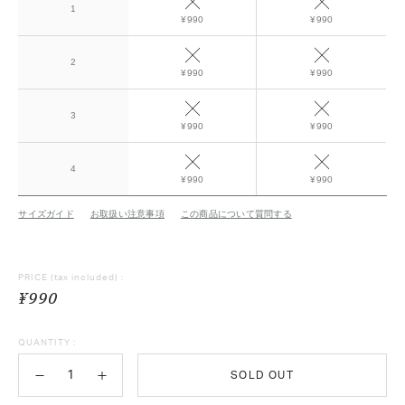
1
¥990
¥990
2
¥990
¥990
3
¥990
¥990
4
¥990
¥990
サイズガイド
お取扱い注意事項
この商品について質問する
PRICE
(tax included) :
¥990
QUANTITY :
SOLD OUT