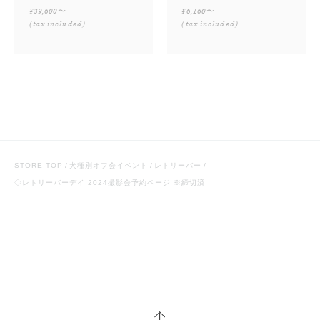
¥39,600〜
¥6,160〜
(tax included)
(tax included)
STORE TOP
犬種別オフ会イベント
レトリーバー
◇レトリーバーデイ 2024撮影会予約ページ ※締切済