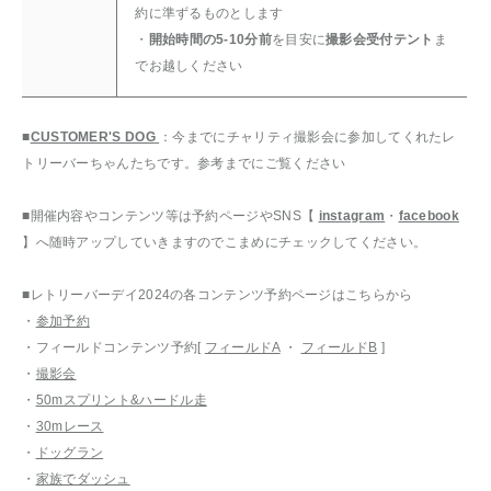
約に準ずるものとします
・
開始時間の5-10分前
を目安に
撮影会受付テント
ま
でお越しください
■
CUSTOMER'S DOG
：今までにチャリティ撮影会に参加してくれたレ
トリーバーちゃんたちです。参考までにご覧ください
■開催内容やコンテンツ等は予約ページやSNS【
instagram
・
facebook
】へ随時アップしていきますのでこまめにチェックしてください。
■レトリーバーデイ2024の各コンテンツ予約ページはこちらから
・
参加予約
・フィールドコンテンツ予約[
フィールドA
・
フィールドB
]
・
撮影会
・
50mスプリント&ハードル走
・
30mレース
・
ドッグラン
・
家族でダッシュ