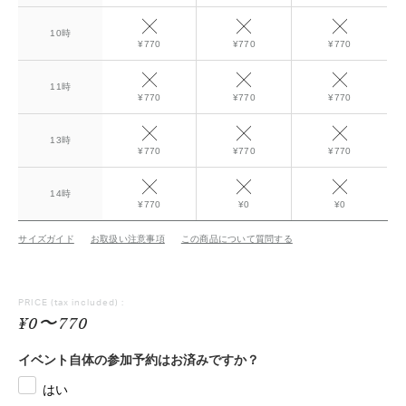
10時
¥770
¥770
¥770
11時
¥770
¥770
¥770
13時
¥770
¥770
¥770
14時
¥770
¥0
¥0
サイズガイド
お取扱い注意事項
この商品について質問する
PRICE
(tax included) :
¥0〜770
イベント自体の参加予約はお済みですか？
はい