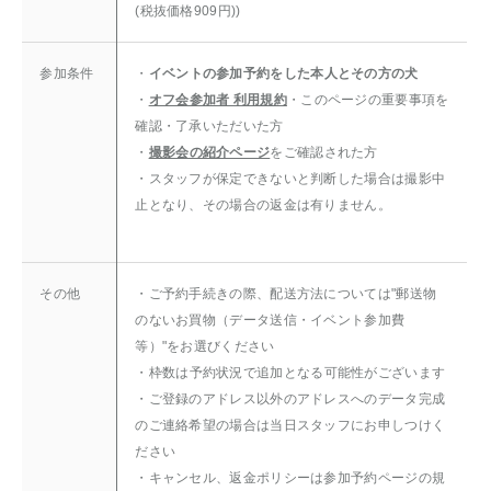
(税抜価格909円))
参加条件
・
イベントの参加予約をした本人とその方の犬
・
オフ会参加者 利用規約
・このページの重要事項を
確認・了承いただいた方
・
撮影会の紹介ページ
をご確認された方
・スタッフが保定できないと判断した場合は撮影中
止となり、その場合の返金は有りません。
その他
・ご予約手続きの際、配送方法については"郵送物
のないお買物（データ送信・イベント参加費
等）"をお選びください
・
枠数は予約状況で追加となる可能性がございます
・ご登録のアドレス以外のアドレスへのデータ完成
のご連絡希望の場合は当日スタッフにお申しつけく
ださい
・キャンセル、返金ポリシーは参加予約ページの規