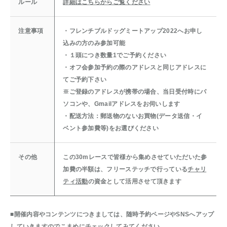
ルール
詳細はこちらからご覧ください
注意事項
・フレンチブルドッグミートアップ2022へお申し
込みの方のみ参加可能
・１頭につき数量1でご予約ください
・オフ会参加予約の際のアドレスと同じアドレスに
てご予約下さい
※ご登録のアドレスが携帯の場合、当日受付時にパ
ソコンや、Gmailアドレスをお伺いします
・配送方法：郵送物のないお買物(データ送信・イ
ベント参加費等)をお選びください
その他
この30mレースで皆様から集めさせていただいた参
加費の半額は、フリーステッチで行っている
チャリ
ティ活動
の資金として活用させて頂きます
■
開催内容やコンテンツにつきましては、随時予約ページやSNSへアップ
していきますのでこまめにチェックしてみてください。