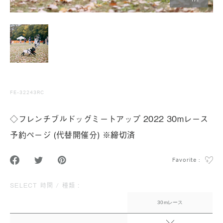
1
/
1
FE-32243RC
◇フレンチブルドッグミートアップ 2022 30mレース
予約ページ (代替開催分) ※締切済
Favorite :
SELECT 時間 / 種類 :
30mレース