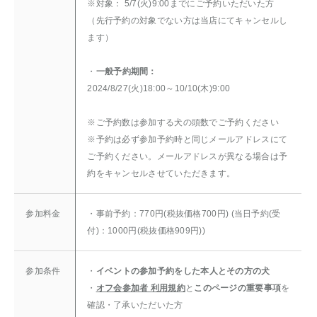
※対象： 5/7(火)9:00までにご予約いただいた方
（先行予約の対象でない方は当店にてキャンセルし
ます）
・
一般予約期間：
2024/8/27(火)18:00～10/10(木)9:00
※ご予約数は参加する犬の頭数でご予約ください
※予約は必ず参加予約時と同じメールアドレスにて
ご予約ください。メールアドレスが異なる場合は予
約をキャンセルさせていただきます。
参加料金
・事前予約：770円(税抜価格700円) (当日予約(受
付)：1000円(税抜価格909円))
参加条件
・
イベントの参加予約をした本人とその方の犬
・
オフ会参加者 利用規約
と
このページの重要事項
を
確認・了承いただいた方