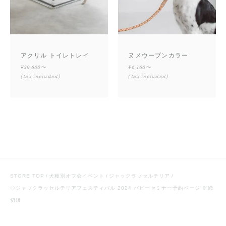
アクリル トイレトレイ
ヌメウーブンカラー
¥39,600〜
¥6,160〜
(tax included)
(tax included)
STORE TOP
犬種別オフ会イベント
ジャックラッセルテリア
◇ジャックラッセルテリアフェスティバル 2024 パピーセミナー予約ページ ※締
切済