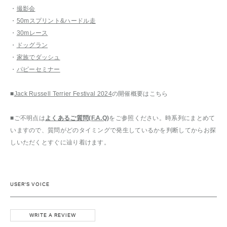
・
撮影会
・
50mスプリント&ハードル走
・
30mレース
・
ドッグラン
・
家族でダッシュ
・
パピーセミナー
■
Jack Russell Terrier Festival 2024
の開催概要はこちら
■ご不明点は
よくあるご質問(F.A.Q)
をご参照ください。時系列にまとめて
いますので、質問がどのタイミングで発生しているかを判断してからお探
しいただくとすぐに辿り着けます。
USER'S VOICE
WRITE A REVIEW