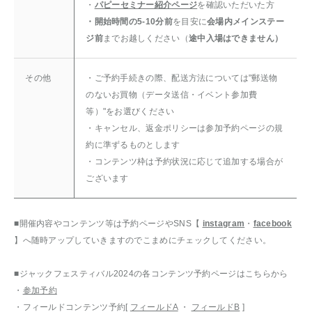
・
パピーセミナー紹介ページ
を確認いただいた方
・開始時間の5-10分前
を目安に
会場内メインステー
ジ前
までお越しください（
途中入場はできません）
その他
・ご予約手続きの際、配送方法については"郵送物
のないお買物（データ送信・イベント参加費
等）"をお選びください
・キャンセル、返金ポリシーは参加予約ページの規
約に準ずるものとします
・コンテンツ枠は予約状況に応じて追加する場合が
ございます
■開催内容やコンテンツ等は予約ページやSNS【
instagram
・
facebook
】へ随時アップしていきますのでこまめにチェックしてください。
■ジャックフェスティバル2024の各コンテンツ予約ページはこちらから
・
参加予約
・フィールドコンテンツ予約[
フィールドA
・
フィールドB
]