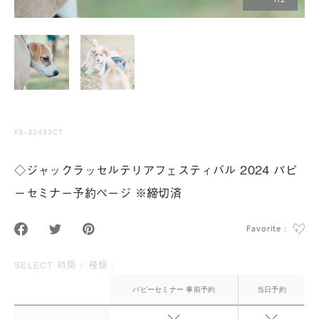
1
/
2
FE-32433CT
◇ジャックラッセルテリアフェスティバル 2024 パピ
ーセミナー予約ページ ※締切済
Favorite :
SELECT 時間 / 種類 :
パピーセミナー 事前予約
当日予約