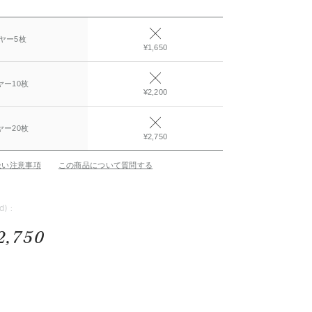
ヤー5枚
¥1,650
ヤー10枚
¥2,200
ヤー20枚
¥2,750
扱い注意事項
この商品について質問する
d) :
2,750