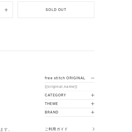
SOLD OUT
free stitch ORIGINAL
{{original.name}}
CATEGORY
THEME
BRAND
ご利用ガイド
ります。