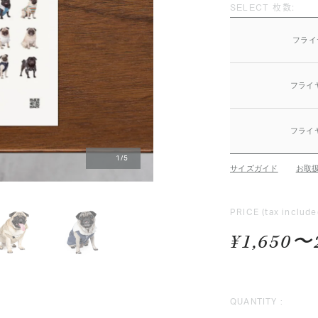
SELECT 枚数:
フライ
フライ
フライ
1
/
5
サイズガイド
お取
PRICE
(tax include
¥1,650〜
QUANTITY :