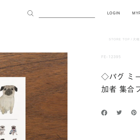
LOGIN
MY
STORE TOP
犬種
FE-12395
◇パグ ミ
加者 集合
次へ