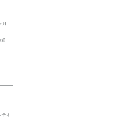
ヶ月
途送
ッチオ