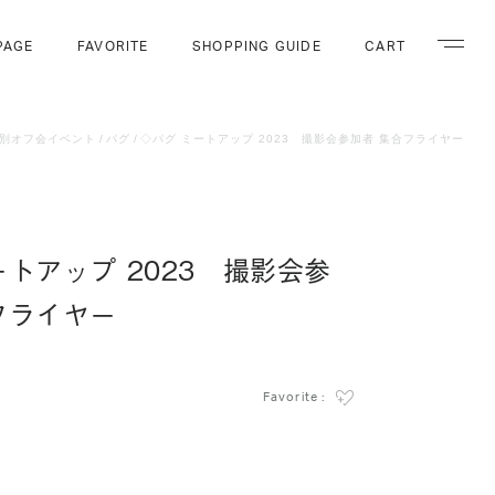
PAGE
FAVORITE
SHOPPING GUIDE
CART
ナビゲー
別オフ会イベント
パグ
◇パグ ミートアップ 2023 撮影会参加者 集合フライヤー
ートアップ 2023 撮影会参
フライヤー
Favorite :