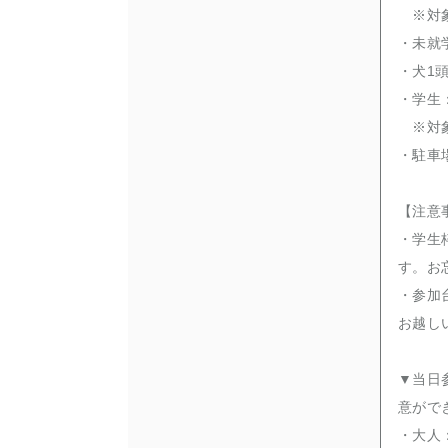
※対象
・未就
・犬1頭
・学生：
※対象
・駐車
【注意
・学生
す。お
・参加
お越し
▼当日
意がで
・大人：