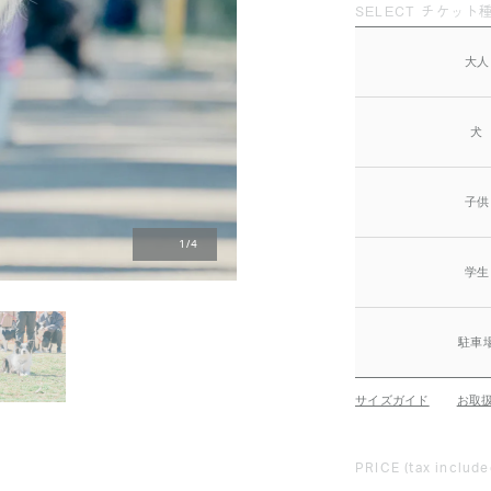
SELECT チケット種
大人
犬
子供
1
/
4
学生
駐車
サイズガイド
お取
PRICE
(tax include