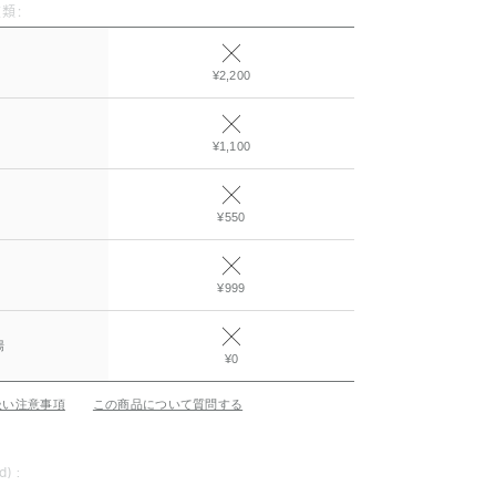
類:
¥2,200
¥1,100
¥550
¥999
場
¥0
扱い注意事項
この商品について質問する
d) :