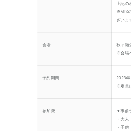
上記の
※MI
ざいま
会場
秋ヶ瀬公
※会場
予約期間
2023
※定員
参加費
▼事前
・大人：
・子供：