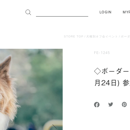
LOGIN
MY
STORE TOP
犬種別オフ会イベント
ボー
FE-1245
◇ボーダー
月24日)
次へ