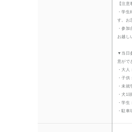
【注意
・学生
す。お
・参加
お越し
▼当日
意がで
・大人：
・子供：
・未就
・犬1頭
・学生：
・駐車