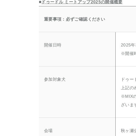
■
ドゥードル ミートアップ2025の開催概要
重要事項：必ずご確認ください
開催日時
2025年
※開催
参加対象犬
ドゥー
上記の
※MI
ざいま
会場
秋ヶ瀬公