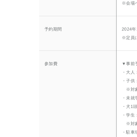
※会場
予約期間
2024
※定員
参加費
▼事前
・大人：
・子供：
※対象
・未就
・犬1頭
・学生：
※対象
・駐車