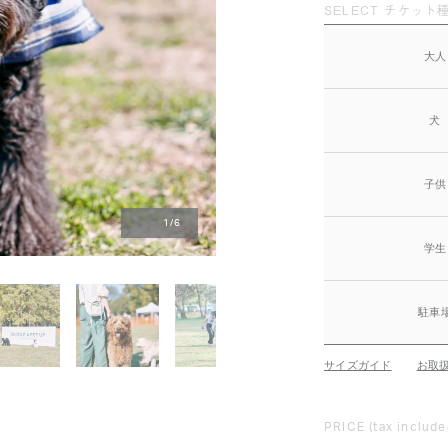
SELECT チケット種
大人
犬
子供
1
/
6
学生
駐車
サイズガイド
お取
PRICE
(tax include