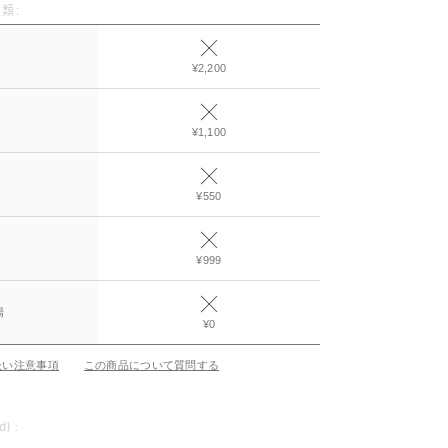
類:
¥2,200
¥1,100
¥550
¥999
場
¥0
扱い注意事項
この商品について質問する
d) :