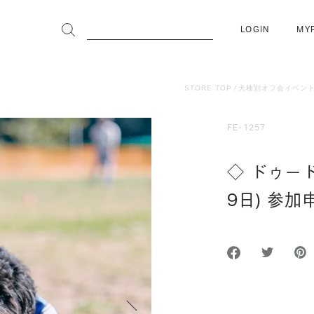
LOGIN
MY
STORE TOP
犬種別オフ会イベン
FE-1257
◇ ドゥード
9日) 参
次へ