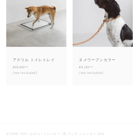
アクリル トイレトレイ
ヌメウーブンカラー
¥39,600〜
¥6,160〜
(tax included)
(tax included)
STORE TOP
おやつ
ジャーキー
馬 ラング ジャーキー 30G