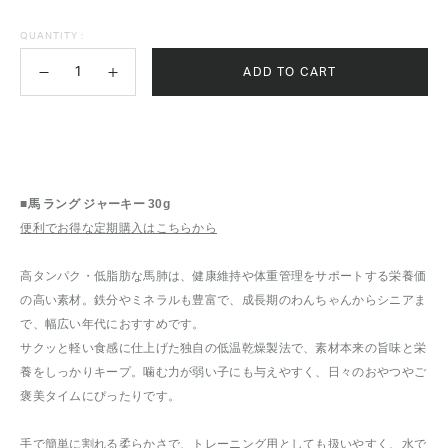
QUANTITY :
ADD TO CART
■馬 ラング ジャーキー 30g
便利でお得な定期購入はこちらから
高タンパク・低脂肪な馬肺は、健康維持や体重管理をサポートする栄養価
の高い素材。鉄分やミネラルも豊富で、成長期のわんちゃんからシニアま
で、幅広い年代におすすめです。
サクッと軽い食感に仕上げた独自の低温乾燥製法で、素材本来の旨味と栄
養をしっかりキープ。噛む力が弱い子にも与えやすく、日々のおやつやご
褒美タイムにぴったりです。
手で簡単に割れる柔らかさで、トレーニング用としても扱いやすく、水で