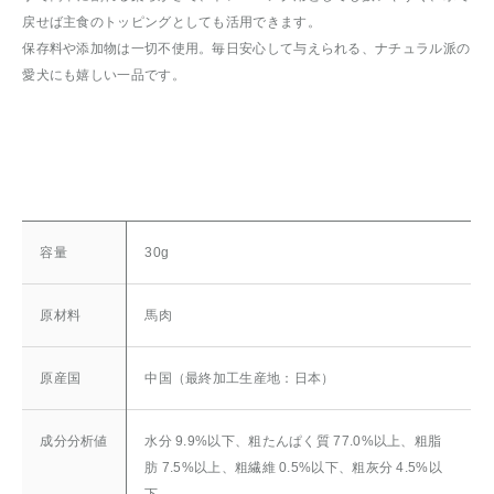
戻せば主食のトッピングとしても活用できます。
保存料や添加物は一切不使用。毎日安心して与えられる、ナチュラル派の
愛犬にも嬉しい一品です。
容量
30g
原材料
馬肉
原産国
中国（最終加工生産地：日本）
成分分析値
水分 9.9%以下、粗たんぱく質 77.0%以上、粗脂
肪 7.5%以上、粗繊維 0.5%以下、粗灰分 4.5%以
下