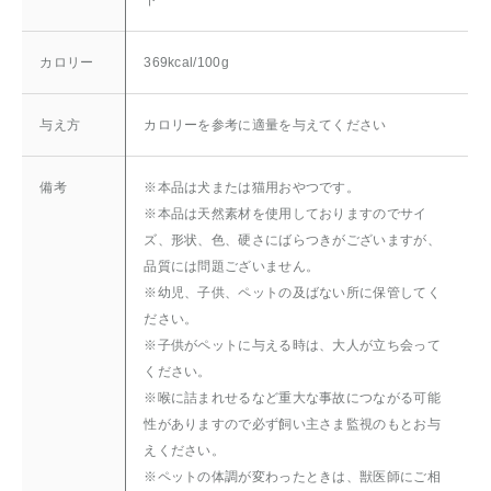
カロリー
369kcal/100g
与え方
カロリーを参考に適量を与えてください
備考
※本品は犬または猫用おやつです。
※本品は天然素材を使用しておりますのでサイ
ズ、形状、色、硬さにばらつきがございますが、
品質には問題ございません。
※幼児、子供、ペットの及ばない所に保管してく
ださい。
※子供がペットに与える時は、大人が立ち会って
ください。
※喉に詰まれせるなど重大な事故につながる可能
性がありますので必ず飼い主さま監視のもとお与
えください。
※ペットの体調が変わったときは、獣医師にご相