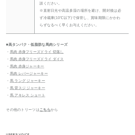
談ください。
※直射日光や高温多湿の場所を避け、開封後は必
ず冷蔵庫(10℃以下)で保管し、賞味期限にかかわ
らずなるべく早くお与えください。
■高タンパク・低脂肪な馬肉シリーズ
・
馬肉 赤身フリーズドライ 切落し
・
馬肉 赤身フリーズドライ ダイス
・
馬肉 赤身ジャーキー
・
馬肉 レバージャーキー
・
馬 ラング ジャーキー
・
馬 背スジ ジャーキー
・
馬 アキレス ショート
その他のトリーツは
こちら
から
USER'S VOICE