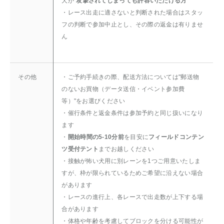
犬が”
攻撃されてしまっても許容いただける方
”
・レース出走に適さないと判断された場合はスタッ
フの判断で参加中止とし、その際の返金は有りませ
ん
その他
・ご予約手続きの際、配送方法については"郵送物
のないお買物（データ送信・イベント参加費
等）"をお選びください
・催行条件と返金条件は参加予約と同じ扱いになり
ます
・
開始時間の5-10分前
を目安に
フィールドコンテン
ツ受付テント
までお越しください
・接触が怖い犬用に別レーンを1つご用意いたしま
すが、枠が限られているためご希望に沿えない場合
があります
・レースの進行上、各レースで出走数が上下する場
合があります
・体格や年齢を考慮してブロックを分ける可能性が