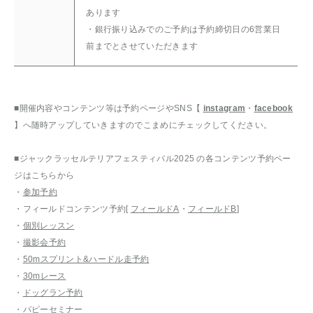
あります
・銀行振り込みでのご予約は予約締切日の6営業日
前までとさせていただきます
■開催内容やコンテンツ等は予約ページやSNS【
instagram
・
facebook
】へ随時アップしていきますのでこまめにチェックしてください。
■ジャックラッセルテリアフェスティバル2025 の各コンテンツ予約ペー
ジはこちらから
・
参加予約
・フィールドコンテンツ予約[
フィールドA
・
フィールドB
]
・
個別レッスン
・
撮影会予約
・
50mスプリント&ハードル走予約
・
30mレース
・
ドッグラン予約
・
パピーセミナー