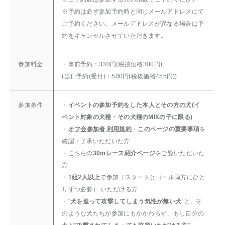
※予約は必ず参加予約時と同じメールアドレスにて
ご予約ください。メールアドレスが異なる場合は予
約をキャンセルさせていただきます。
参加料金
・事前予約：330円(税抜価格300円)
(当日予約(受付)：500円(税抜価格455円))
参加条件
・
イベントの参加予約をした本人とその方の犬(イ
ベント対象の犬種・その犬種のMIXの子に限る)
・
オフ会参加者 利用規約
・
このページの重要事項
を
確認・了承いただいた方
・こちらの
30mレース紹介ページ
をご覧いただいた
方
・
1組2人以上
で参加（スタートとゴール両方にひと
りずつ必要） いただける方
・"
犬を追って攻撃してしまう気性が無い犬
”と、そ
のような犬たちが参加にもかかわらず、もし自分の