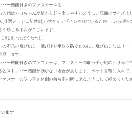
ッパー機能付きのファスナー採用
らの鞄はネコちゃんが横から顔を出しやすいように、底面のサイズよ
ズ(側面メッシュ切替部)が大きくデザインされているため、ほかの鞄
きく感じる場合がございます。
にご利用いただくために
トの不意の飛び出し・飛び降り事故を防ぐために、飛び出し防止リー
推奨します。
ッパー機能付きのファスナーは、ファスナーの取っ手が鞄のヘリ等に
るとストッパー機能が効かない場合があります。ペットを鞄に入れて
ファスナーの取っ手を体側の持ち手の間に来るようにして締めてくだ
ています