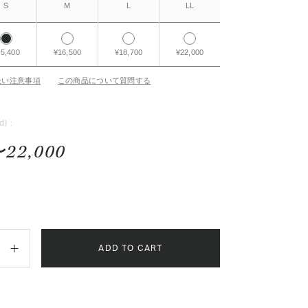
S
M
L
LL
5,400
¥16,500
¥18,700
¥22,000
扱い注意事項
この商品について質問する
d) :
〜22,000
ADD TO CART