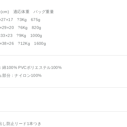
D(cm) 適応体重 バッグ重量
×27×17 ?3Kg 675g
×29×20 ?6Kg 820g
×33×23 ?9Kg 1000g
×38×26 ?12Kg 1600g
綿100% PVCポリエステル100%
ュ部分：ナイロン100%
出し防止リード1本つき