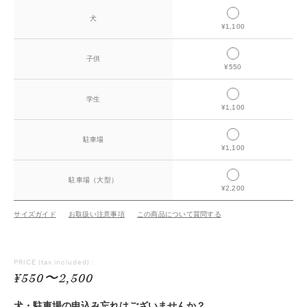
犬
¥1,100
子供
¥550
学生
¥1,100
駐車場
¥1,100
駐車場（大型）
¥2,200
サイズガイド
お取扱い注意事項
この商品について質問する
PRICE
(tax included) :
¥550〜2,500
犬・駐車場の申込み忘れはございませんか？