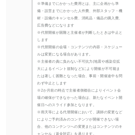
※準備までにかかった費用とは、主に企画から準
備・設営までにかかった人件費、外部スタッフ・機
材・設備のキャンセル費、消耗品・備品の購入費、
広告費などになります
※代替開催が困難と主催者が判断したときは中止と
します
※代替開催の会場・コンテンツの内容・スケジュー
ルは変更になる場合があります。
※主催者の責に負わない不可抗力(地震や感染症拡
大によるイベント規制など)により開催が不可能ま
たは著しく困難となった場合、事前・開催途中を問
わず中止とします
※2か月前の時点で主催者側都合によりイベント会
場の確保ができなかった場合は、新たなイベント開
催日へのスライド参加となります。
※雨天等による代替開催において、講師の変更など
によりご予約済みのコンテンツが開催できない場
合、他のコンテンツへの変更またはコンテンツのキ
ャンセル（返金対応）を承ります。