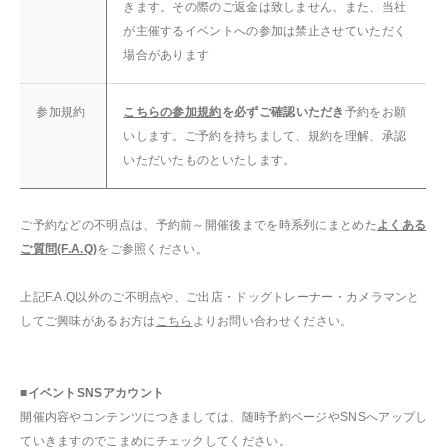
きます。その際のご返金は致しません。また、当社
が主催するイベントへの参加は禁止させていただく
場合があります
参加規約
こちらの参加規約
を必ずご確認いただき
予約をお願
いします。ご予約を持ちまして、規約を理解、承認
いただいたものといたします。
ご予約などの不明点は、予約前～開催後までを時系列にまとめた
よくある
ご質問(F.A.Q)
をご参照ください。
上記F.A.Q以外のご不明点や、ご出店・ドッグトレーナー・カメラマンと
してご興味があるお方は
こちら
よりお問い合わせください。
■イベントSNSアカウント
開催内容やコンテンツにつきましては、随時予約ページやSNSへアップし
ていきますのでこまめにチェックしてください。