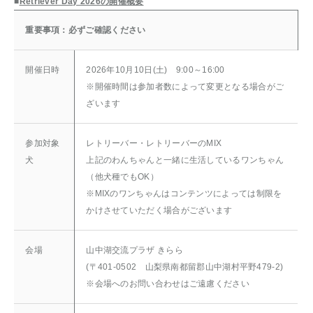
■
Retriever Day 2026の開催概要
重要事項：必ずご確認ください
開催日時
2026年10月10日(土) 9:00～16:00
※開催時間は参加者数によって変更となる場合がご
ざいます
参加対象
レトリーバー・レトリーバーのMIX
犬
上記のわんちゃんと一緒に生活しているワンちゃん
（他犬種でもOK）
※MIXのワンちゃんはコンテンツによっては制限を
かけさせていただく場合がございます
会場
山中湖交流プラザ きらら
(〒401-0502 山梨県南都留郡山中湖村平野479-2)
※会場へのお問い合わせはご遠慮ください