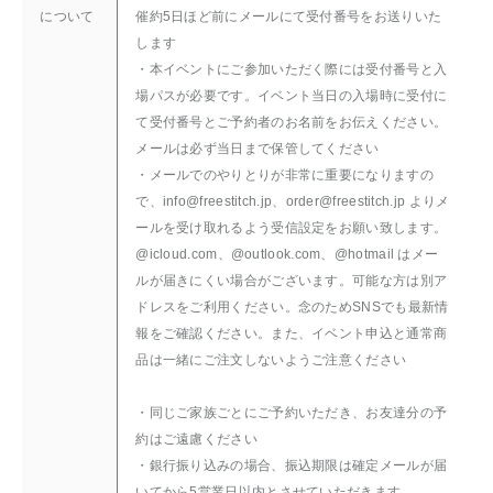
について
催約5日ほど前にメールにて受付番号をお送りいた
します
・本イベントにご参加いただく際には受付番号と入
場パスが必要です。イベント当日の入場時に受付に
て受付番号とご予約者のお名前をお伝えください。
メールは必ず当日まで保管してください
・メールでのやりとりが非常に重要になりますの
で、info@freestitch.jp、order@freestitch.jp よりメ
ールを受け取れるよう受信設定をお願い致します。
@icloud.com、@outlook.com、@hotmail はメー
ルが届きにくい場合がございます。可能な方は別ア
ドレスをご利用ください。念のためSNSでも最新情
報をご確認ください。また、イベント申込と通常商
品は一緒にご注文しないようご注意ください
・同じご家族ごとにご予約いただき、お友達分の予
約はご遠慮ください
・銀行振り込みの場合、振込期限は確定メールが届
いてから5営業日以内とさせていただきます