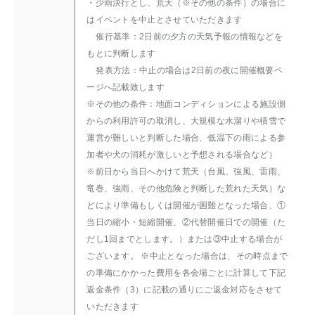
・少雨決行とし、荒天（※その他の条件）の場合に
はイベントを中止とさせていただきます
催行基準：2日前の夕方の天気予報の情報などを
もとに判断します
発表方法：中止の場合は2日前の夜に開催概要ペ
ージへ記載致します
※その他の条件：地面コンディションによる施設側
からの利用許可の取消し、大規模な水溜りや積雪で
運営が難しいと判断した場合、低温下の雨による参
加者や犬の消耗が激しいと予想される場合など）
※前日から当日へかけて荒天（台風、強風、雷雨、
竜巻、強雨、その他危険と判断した荒れた天気）な
どにより準備もしくは開催が困難となった場合、①
当日の縮小・短縮開催、②代替開催日での開催（た
だし1回までとします。）または③中止する場合が
ございます。 ※中止となった場合は、その時点まで
の準備にかかった費用を各会場ごとに計算して下記
返金条件（3）に記載の通りにご返金対応をさせて
いただきます