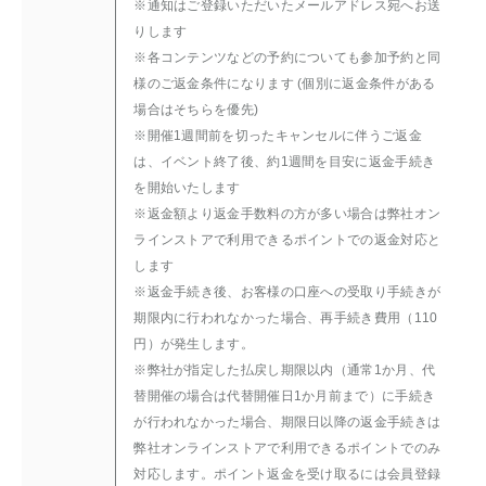
※通知はご登録いただいたメールアドレス宛へお送
りします
※各コンテンツなどの予約についても参加予約と同
様のご返金条件になります (個別に返金条件がある
場合はそちらを優先)
※開催1週間前を切ったキャンセルに伴うご返金
は、イベント終了後、約1週間を目安に返金手続き
を開始いたします
※返金額より返金手数料の方が多い場合は弊社オン
ラインストアで利用できるポイントでの返金対応と
します
※返金手続き後、お客様の口座への受取り手続きが
期限内に行われなかった場合、再手続き費用（110
円）が発生します。
※弊社が指定した払戻し期限以内（通常1か月、代
替開催の場合は代替開催日1か月前まで）に手続き
が行われなかった場合、期限日以降の返金手続きは
弊社オンラインストアで利用できるポイントでのみ
対応します。ポイント返金を受け取るには会員登録