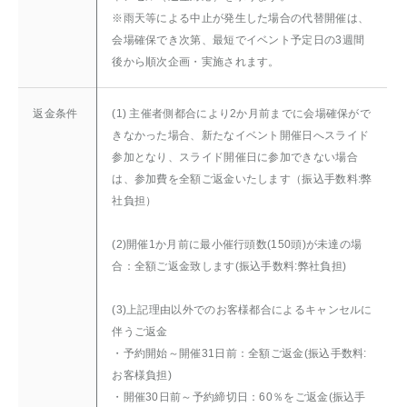
※雨天等による中止が発生した場合の代替開催は、
会場確保でき次第、最短でイベント予定日の3週間
後から順次企画・実施されます。
返金条件
(1) 主催者側都合により2か月前までに会場確保がで
きなかった場合、新たなイベント開催日へスライド
参加となり、スライド開催日に参加できない場合
は、参加費を全額ご返金いたします（振込手数料:弊
社負担）
(2)開催1か月前に最小催行頭数(150頭)が未達の場
合：全額ご返金致します(振込手数料:弊社負担)
(3)上記理由以外でのお客様都合によるキャンセルに
伴うご返金
・予約開始～開催31日前：全額ご返金(振込手数料:
お客様負担)
・開催30日前～予約締切日：60％をご返金(振込手