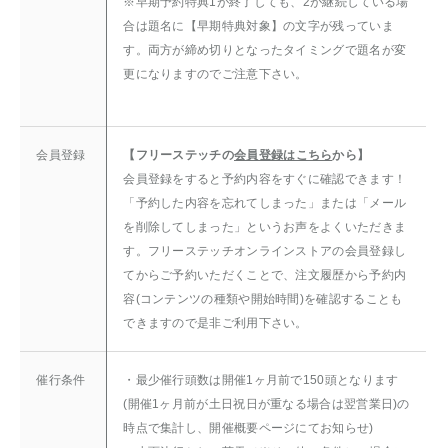
※早期予約特典1が終了しても、2が継続している場
合は題名に【早期特典対象】の文字が残っていま
す。両方が締め切りとなったタイミングで題名が変
更になりますのでご注意下さい。
会員登録
【フリーステッチの
会員登録はこちら
から】
会員登録をすると予約内容をすぐに確認できます！
「予約した内容を忘れてしまった」または「メール
を削除してしまった」というお声をよくいただきま
す。フリーステッチオンラインストアの会員登録し
てからご予約いただくことで、注文履歴から予約内
容(コンテンツの種類や開始時間)を確認することも
できますので是非ご利用下さい。
催行条件
・最少催行頭数は開催1ヶ月前で150頭となります
(開催1ヶ月前が土日祝日が重なる場合は翌営業日)の
時点で集計し、開催概要ページにてお知らせ)