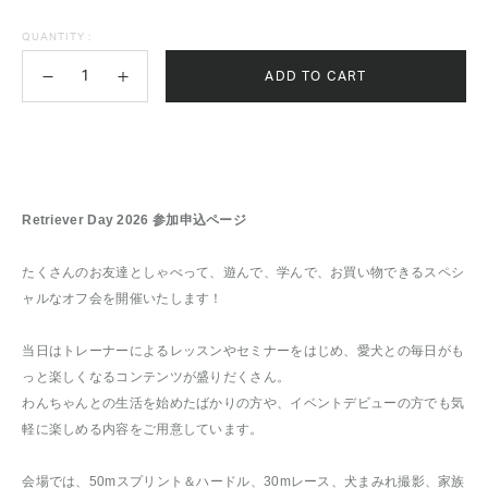
QUANTITY :
ADD TO CART
Retriever Day 2026 参加申込ページ
たくさんのお友達としゃべって、遊んで、学んで、お買い物できるスペシ
ャルなオフ会を開催いたします！
当日はトレーナーによるレッスンやセミナーをはじめ、愛犬との毎日がも
っと楽しくなるコンテンツが盛りだくさん。
わんちゃんとの生活を始めたばかりの方や、イベントデビューの方でも気
軽に楽しめる内容をご用意しています。
会場では、50mスプリント＆ハードル、30mレース、犬まみれ撮影、家族