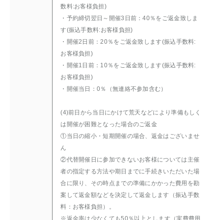
数料:お客様負担)
・予約締切翌日～開催3日前：40％をご返金致しま
す(振込手数料:お客様負担)
・開催2日前：20％をご返金致します(振込手数料:
お客様負担)
・開催1日前：10％をご返金致します(振込手数料:
お客様負担)
・開催当日：0％（無連絡不参加含む）
(4)前日から当日にかけて荒天などにより準備もしく
は開催が困難となった場合のご返金
①当日の縮小・短期開催の場合、返金はございませ
ん
②代替開催日に参加できないお客様については主催
者の指定する方法や期日までに手続きいただいた場
合に限り、その時点までの準備にかかった費用を勘
案して返金額などを決定して返金します（振込手数
料：お客様負担）。
※返金率は少なくても50％以上とします（実費費用