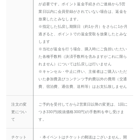
が必要です。ポイント返金手続きのご連絡から5営
業日以内に会員登録がされていない場合は、返金を
放棄したとみなします。
※指定した払戻し期限日（約1か月）をさらに1か月
過ぎると、ポイントでの返金受取を放棄したとみな
します
※当社が返金を行う場合、購入時にご負担いただい
た各種手数料（決済手数料を含みますがこれに限ら
れません）については払戻しは行いません
※キャンセル・中止に伴い、主催者はご購入いただ
いた参加費及びコンテンツ予約費以外の費用（交通
費、宿泊費、通信費、送料等）はお支払致しません
注文の変
ご予約を受付してから2営業日以降の変更は、1回に
更につい
つき330円(税抜価格300円)の手数料を申し受けま
て
す。
チケット
・本イベントはチケットの郵送はございません。開