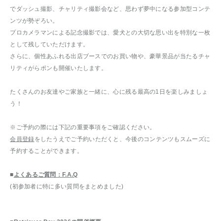
でダッシュ撮影、チャリティ撮影会など、思わず夢中になる参加型コンテ
ンツが勢ぞろい。
プロカメラマンによる記念撮影では、愛犬との大切な思い出を特別な一枚
として残していただけます。
さらに、個性あふれる出店ブースでのお買い物や、豪華景品が当たるチャ
リティがらポンも開催いたします。
たくさんのお友達やご家族と一緒に、心に残る最高の1日を楽しみましょ
う！
※ご予約の際には下記の重要事項をご確認ください。
会員登録
をしたうえでご予約いただくと、今後のコンテンツもスムーズに
予約することができます。
■
よくあるご質問：F.A.Q
(初参加者に特に多い質問をまとめました)