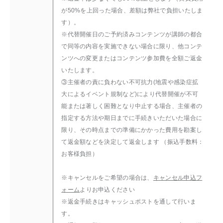
が50%を上回った場合、差額は弊社で負担いたしま
す）。
※代替開催日のご予約済みコンテンツが講師の都合
で同等の内容を実施できない場合に限り、他コンテ
ンツへの変更またはコンテンツ参加費を全額ご返金
いたします。
③主催者の責に負わない不可抗力(地震や感染症拡
大によるイベント規制など)により代替開催が不可
能または著しく困難となり中止する場合、主催者の
指定する方法や期日までに手続きいただいた場合に
限り、その時点までの準備にかかった費用を勘案し
て返金額などを決定して返金します （振込手数料：
お客様負担）
※キャンセルをご希望の場合は、
キャンセル申込フ
ォーム
よりお申込ください
※返金手続きはキャッシュポストを通して行いま
す。