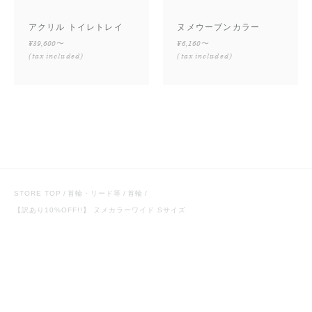
アクリル トイレトレイ
ヌメウーブンカラー
¥39,600〜
¥6,160〜
(tax included)
(tax included)
STORE TOP
首輪・リード等
首輪
【訳あり10%OFF!!】 ヌメカラーワイド Sサイズ