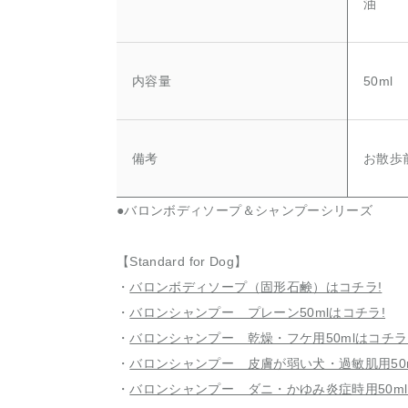
油
内容量
50ml
備考
お散歩
●バロンボディソープ＆シャンプーシリーズ
【Standard for Dog】
・
バロンボディソープ（固形石鹸）はコチラ!
・
バロンシャンプー プレーン50mlはコチラ!
・
バロンシャンプー 乾燥・フケ用50mlはコチラ
・
バロンシャンプー 皮膚が弱い犬・過敏肌用50m
・
バロンシャンプー ダニ・かゆみ炎症時用50ml