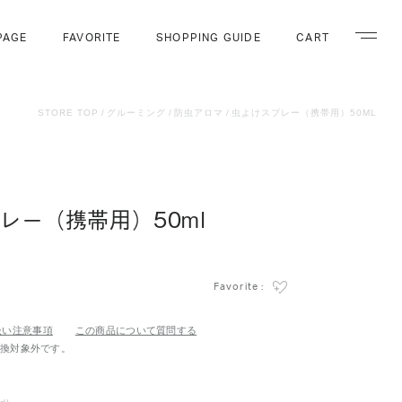
PAGE
FAVORITE
SHOPPING GUIDE
CART
ナビゲー
STORE TOP
グルーミング
防虫アロマ
虫よけスプレー（携帯用）50ML
レー（携帯用）50ml
Favorite :
扱い注意事項
この商品について質問する
交換対象外です。