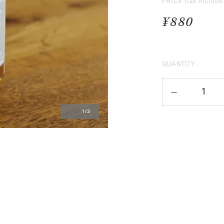
PRICE
(tax include
¥880
QUANTITY :
1
/
3