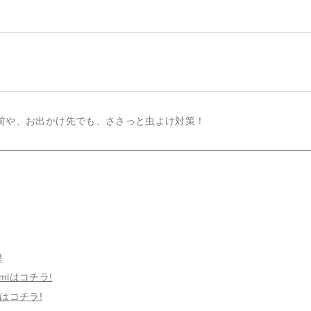
前や、お出かけ先でも、ささっと虫よけ対策！
!
lはコチラ!
はコチラ!