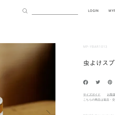
LOGIN
MY
MP-YBAR1013
虫よけスプ
サイズガイド
お取
こちらの商品は返品・
次へ