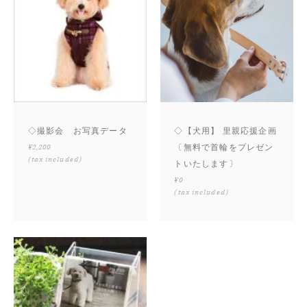
◇撮影会 お写真データ
◇【犬用】 里親応援企画
¥2,200
〔無料で首輪をプレゼン
(tax included)
トいたします〕
¥0
(tax included)