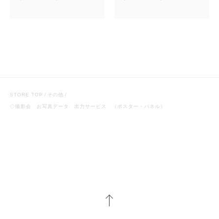
STORE TOP
その他
◇撮影会 お写真データ 出力サービス （ポスター・パネル）