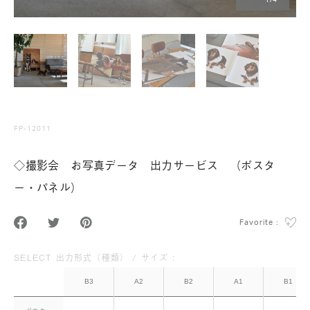
1
/
4
FP-12011
◇撮影会 お写真データ 出力サービス （ポスタ
ー・パネル）
Favorite :
SELECT 出力形式（種類） / サイズ :
B3
A2
B2
A1
B1