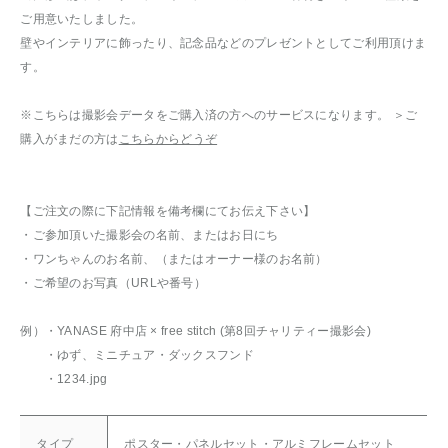
ご用意いたしました。
壁やインテリアに飾ったり、記念品などのプレゼントとしてご利用頂けま
す。
※こちらは撮影会データをご購入済の方へのサービスになります。 ＞ご
購入がまだの方は
こちらからどうぞ
【ご注文の際に下記情報を備考欄にてお伝え下さい】
・ご参加頂いた撮影会の名前、またはお日にち
・ワンちゃんのお名前、（またはオーナー様のお名前）
・ご希望のお写真（URLや番号）
例）・YANASE 府中店 × free stitch (第8回チャリティー撮影会)
・ゆず、ミニチュア・ダックスフンド
・1234.jpg
タイプ
ポスター・パネルセット・アルミフレームセット