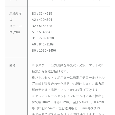
用紙サイ
B3：364×515
ズ
A2：420×594
タテ・ヨ
B2：515×728
コ(mm)
A1：594×841
B1：728×1030
A0：841×1189
B0：1030×1456
備考
※ポスター：出力用紙を半光沢・光沢・マットの3
種類からお選び頂けます。
※パネルセット：ポスターに発泡スチロールパネル
(7mm)を張り合わせた状態でお届けします。出力用
紙は半光沢・光沢・マットからお選び頂けます。
※アルミフレームセット：フレームはアルミ押出し
材で幅10mm・厚み18mm、色はシルバー。0.4mm
厚（B1は0.5mm）塩ビ透明板と、5mm厚スチロー
ルボードでポスターをはさんで取り付けます。キッ