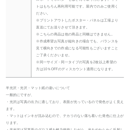
トはもちろん再利用可能です。屋内でのみご使用く
ださい。
※プリントアウトしたポスター・パネルは工場より
直送にてお送りさせて頂きます。
※こちらの商品は他の商品と同梱はできません。
※作成希望お写真が縦向きの場合でも、バランスを
見て横向きでの作成になる可能性もございますこと
ご了承くださいませ。
※同一サイズ・同一タイプの写真を2枚以上希望の
方は10％OFFのディスカウント適用になります。
半光沢・光沢・マット紙の違いについて
一般的にですが、
・光沢は写真の出力に適しており、表面が光っているので発色がよく見え
ます。
・マットはインキが沈み込むので、テカリのない落ち着いた発色に仕上が
ります。
・半光沢は写真面のグロス感を極力維持しながら、光をやわらかく反射し