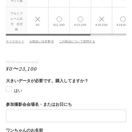
マット紙
アルミフ
レーム出
力 光沢
¥0
¥11,000
¥13,200
¥16,500
¥19,800
紙
サイズガイド
お取扱い注意事項
この商品について質問する
PRICE
(tax included) :
¥0〜23,100
大きいデータが必要です。購入してますか？
はい
参加撮影会会場名・またはお日にち
ワンちゃんのお名前