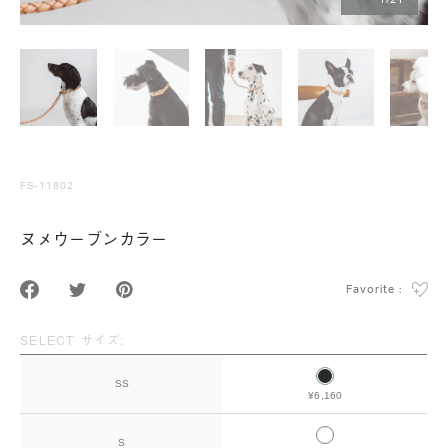
1
/
21
FS-11802
ヌメウーブンカラー
Favorite :
SELECT サイズ:
SS
¥6,160
S