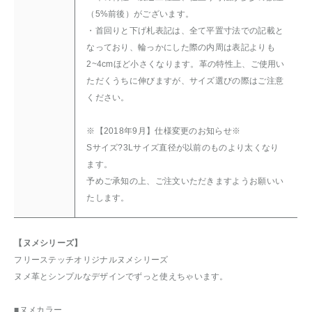
（5%前後）がございます。
・首回りと下げ札表記は、全て平置寸法での記載と
なっており、輪っかにした際の内周は表記よりも
2~4cmほど小さくなります。革の特性上、ご使用い
ただくうちに伸びますが、サイズ選びの際はご注意
ください。
※【2018年9月】仕様変更のお知らせ※
Sサイズ?3Lサイズ直径が以前のものより太くなり
ます。
予めご承知の上、ご注文いただきますようお願いい
たします。
【ヌメシリーズ】
フリーステッチオリジナルヌメシリーズ
ヌメ革とシンプルなデザインでずっと使えちゃいます。
■
ヌメカラー