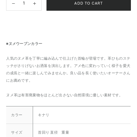
ADD TO CART
■ヌメウーブンカラー
人気のヌメ革を丁寧に編み込んで仕上げた首輪が登場です。革ひものステ
ッチがさりげないお洒落を演出します。アメ色に変わっていく様子を愛犬
の成長と一緒に楽しんでみませんか。良い品を長く使いたいオーナーさん
にお薦めです。
ヌメ革は有害廃棄物をほとんど出さない自然環境に優しい素材です。
カラー
キナリ
サイズ
首回り 直径 重量