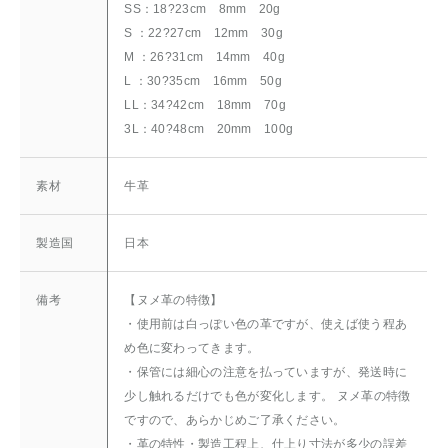
SS：18?23cm 8mm 20g
S ：22?27cm 12mm 30g
M ：26?31cm 14mm 40g
L ：30?35cm 16mm 50g
LL：34?42cm 18mm 70g
3L：40?48cm 20mm 100g
素材
牛革
製造国
日本
備考
【ヌメ革の特徴】
・使用前は白っぽい色の革ですが、使えば使う程あ
め色に変わってきます。
・保管には細心の注意を払っていますが、発送時に
少し触れるだけでも色が変化します。 ヌメ革の特徴
ですので、あらかじめご了承ください。
・革の特性・製造工程上、仕上り寸法が多少の誤差