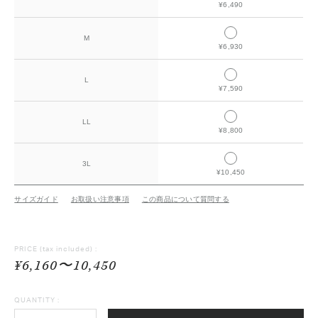
¥6,490
M
¥6,930
L
¥7,590
LL
¥8,800
3L
¥10,450
サイズガイド
お取扱い注意事項
この商品について質問する
PRICE
(tax included) :
¥6,160〜10,450
QUANTITY :