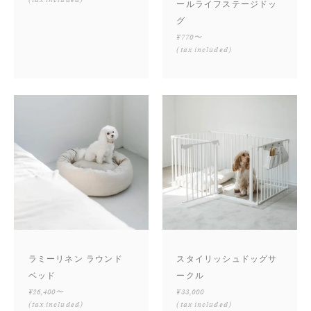
ールライフステージドッ
グ
¥770〜
(tax included)
ラミーリネン ラウンド
スタイリッシュドッグサ
ベッド
ークル
¥26,400〜
¥33,000
(tax included)
(tax included)