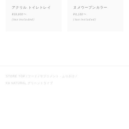
アクリル トイレトレイ
ヌメウーブンカラー
¥39,600〜
¥6,160〜
(tax included)
(tax included)
STORE TOP
フード
サプリメント・ふりかけ
K9 NATURAL グリーントライプ