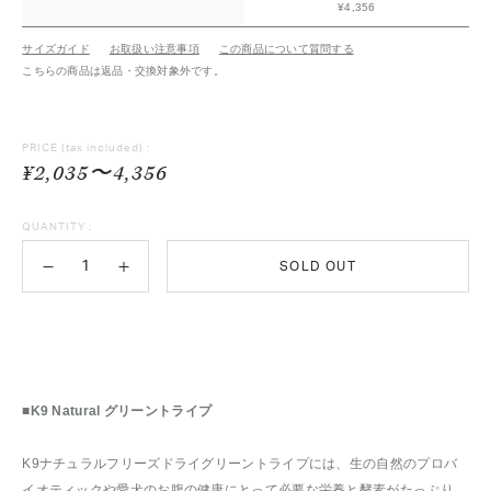
¥4,356
サイズガイド
お取扱い注意事項
この商品について質問する
こちらの商品は返品・交換対象外です。
PRICE
(tax included) :
¥2,035〜4,356
QUANTITY :
SOLD OUT
■K9 Natural グリーントライプ
K9ナチュラルフリーズドライグリーントライプには、生の自然のプロバ
イオティックや愛犬のお腹の健康にとって必要な栄養と酵素がたっぷり。