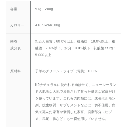
容量
57g・200g
カロリー
416.5kcal/100g
栄養
粗たん白質：60.0%以上、粗脂肪：18.0%以上、粗
成分表
繊維：2.4%以下、水分：8.0%以下、乳酸菌 cfu/g：
5,000以上
原材料
子羊のグリーントライプ（胃袋）100%
K9ナチュラルに使われる肉は全て、ニュージーラン
ドの肥沃な大地で放牧されて育った健康な家畜だけ
を使っています。これらの肉類には、成長ホルモン
剤、抗生物質、サプリメントなどは一切不使用。病
気で死んだ家畜や衰弱した家畜、廃棄部分（ヒヅ
メ、尻尾、鼻など）も一切使用していません。