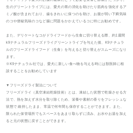
生のグリーントライプには、愛犬の胃の消化を助けたり筋肉を強化するア
ミノ酸が含まれており、歯をきれいに保つのを助け、お腹が弱い下痢気味
のコや便秘気味のコなど腸に問題をかかえているコに特にお勧めです。
また、デリケートなコがドライフードから生食に切り替える際、約1週間
k9ナチュラルフリーズドライグリーントライプを与えた後、K9ナチュラ
ルのフリーズドライフード（生食）を与えると切り替えがスムーズになり
ます。
※K9ナチュラル社では、愛犬に新しい食べ物を与える時には獣医師に相
談することをお勧めしています
▼フリーズドライ製法について
フリーズドライ（真空凍結乾燥技術）とは、凍結した状態で乾燥させる方
法で、熱を加えず水分を取り除くため、栄養や素材の香りをフレッシュな
状態で 維持したまま、常温で何年間も保存することができます。また、
限られた保管場所でもスペースをあまり取らずに済み、お水やお湯を加え
ると元の状態に戻すことができます。