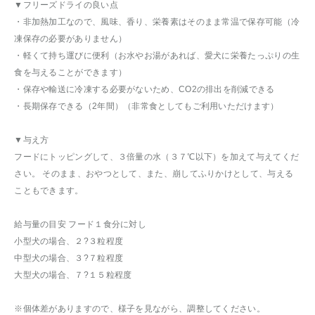
▼フリーズドライの良い点
・非加熱加工なので、風味、香り、栄養素はそのまま常温で保存可能（冷
凍保存の必要がありません）
・軽くて持ち運びに便利（お水やお湯があれば、愛犬に栄養たっぷりの生
食を与えることができます）
・保存や輸送に冷凍する必要がないため、CO2の排出を削減できる
・長期保存できる（2年間）（非常食としてもご利用いただけます）
▼与え方
フードにトッピングして、３倍量の水（３７℃以下）を加えて与えてくだ
さい。 そのまま、おやつとして、また、崩してふりかけとして、与える
こともできます。
給与量の目安 フード１食分に対し
小型犬の場合、２?３粒程度
中型犬の場合、３?７粒程度
大型犬の場合、７?１５粒程度
※個体差がありますので、様子を見ながら、調整してください。