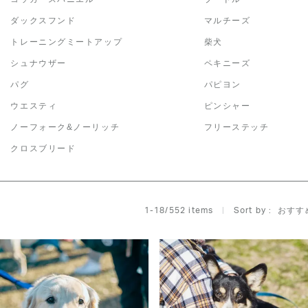
ダックスフンド
マルチーズ
トレーニングミートアップ
柴犬
シュナウザー
ペキニーズ
パグ
パピヨン
ウエスティ
ピンシャー
ノーフォーク&ノーリッチ
フリーステッチ
クロスブリード
おすす
1
-
18
/
552
 items   
Sort by