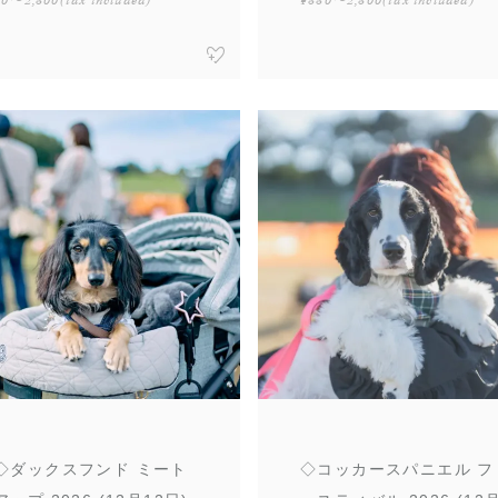
¥0〜2,500
(tax included)
¥550〜2,500
(tax included)
◇ダックスフンド ミート
◇コッカースパニエル フ