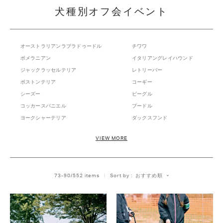
犬種別オフ会イベント
オーストラリアンラブラドゥードル
チワワ
ポメラニアン
イタリアングレイハウンド
ジャックラッセルテリア
レトリーバー
ボストンテリア
コーギー
シーズー
ビーグル
コッカースパニエル
プードル
ヨークシャーテリア
ダックスフンド
マルチーズ
フレンチブルドッグ
VIEW MORE
トレーニングミートアップ
柴犬
ボーダーコリー
シュナウザー
ペキニーズ
キャバリア
おすすめ順
73
-
90
/
552
 items   
Sort by
パグ
パピヨン
シェルティ
ウエスティ
ピンシャー
ドゥードル
ノーフォーク&ノーリッチ
フリーステッチ