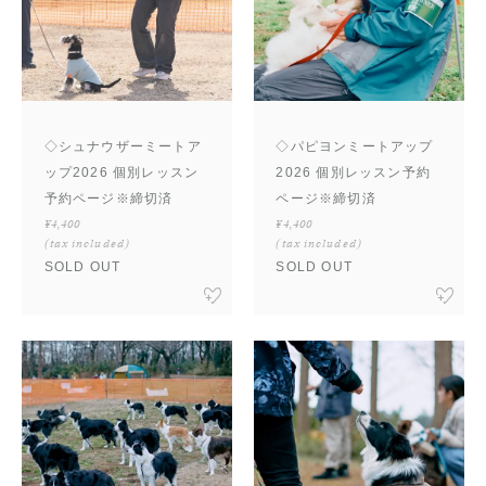
◇シュナウザーミートア
◇パピヨンミートアップ
ップ2026 個別レッスン
2026 個別レッスン予約
予約ページ※締切済
ページ※締切済
¥4,400
¥4,400
(tax included)
(tax included)
SOLD OUT
SOLD OUT