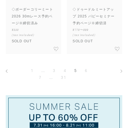
◇ボーダーコリーミート
◇ドゥードルミートアッ
2026 30mレース予約ペ
プ 2025 パピーセミナー
ージ※締切済み
予約ページ※締切済
¥330
¥770〜999
(tax included)
(tax included)
SOLD OUT
SOLD OUT
前へ
次へ
1
…
3
4
5
6
7
…
31