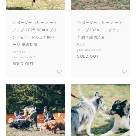
◇ボーダーコリー ミート
◇ボーダーコリー ミート
アップ 2025 50mスプリ
アップ2026 ドッグラン
ント&ハードル走予約ペ
予約※締切済み
ージ ※締切済
¥110
(tax included)
¥0〜880
SOLD OUT
(tax included)
SOLD OUT