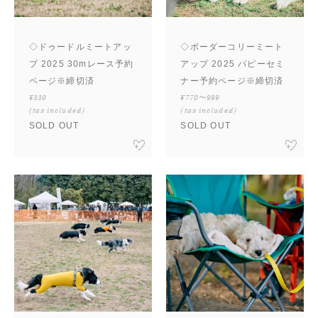
◇ドゥードルミートアッ
◇ボーダーコリーミート
プ 2025 30mレース予約
アップ 2025 パピーセミ
ページ※締切済
ナー予約ページ※締切済
¥330
¥770〜999
(tax included)
(tax included)
SOLD OUT
SOLD OUT