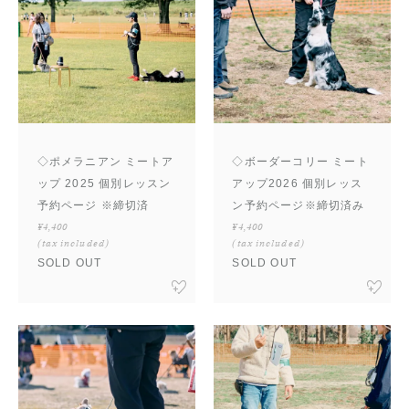
グレートブリテン
クロスブリード
◇ポメラニアン ミートア
◇ボーダーコリー ミート
ップ 2025 個別レッスン
アップ2026 個別レッス
予約ページ ※締切済
ン予約ページ※締切済み
¥4,400
¥4,400
(tax included)
(tax included)
SOLD OUT
SOLD OUT