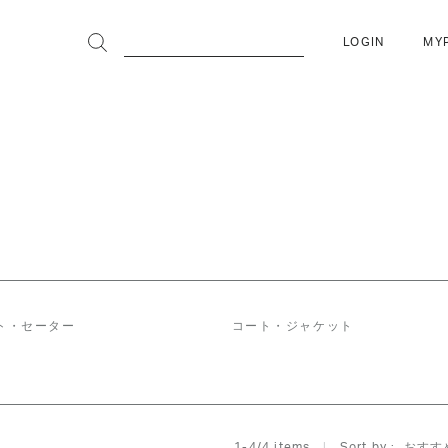
LOGIN
MY
ト・セーター
コート・ジャケット
おすす
1
-
4
/
4
 items   
Sort by