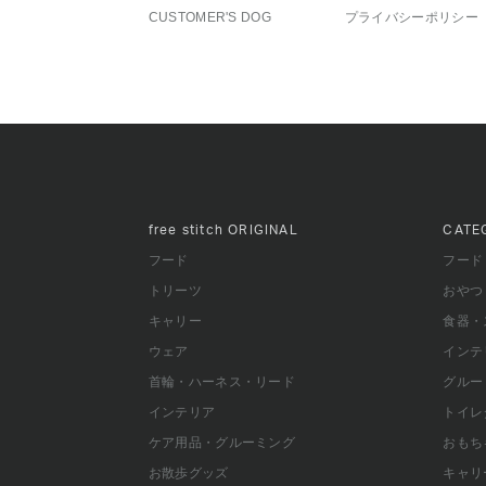
CUSTOMER'S DOG
プライバシーポリシー
free stitch
ORIGINAL
CATE
フード
フード
トリーツ
おやつ
キャリー
食器・
ウェア
インテ
首輪・ハーネス・リード
グルー
インテリア
トイレ
ケア用品・グルーミング
おもち
お散歩グッズ
キャリ