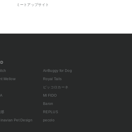
ミートアップサイト
ND
titch
AirBuggy for Dog
ant Mellow
Royal Tails
n
ピッコロカーネ
A
MI FIDO
Baron
琺瑯
REPLUS
inavian Pet Design
pecolo