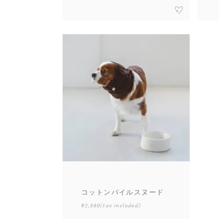
コットンパイルスヌード
¥2,860
(tax included)