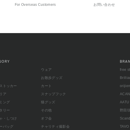
For Overseas Customers
お問い合わせ
GORY
BRA
ウェア
free s
お散歩グッズ
Brilli
ストッカー
カート
orijie
リア
スナップフック
ACAN
ミング
猫グッズ
AATU
タリー
その他
野田
ゃ・しつけ
オフ会
Scand
ーバッグ
チャリティ撮影会
TAVO