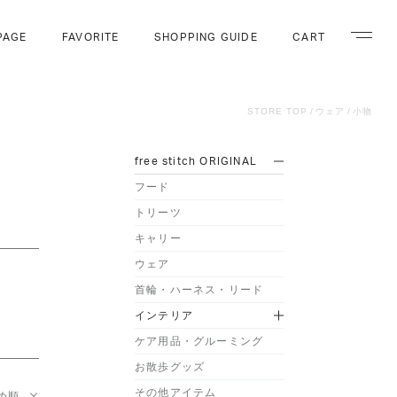
PAGE
FAVORITE
SHOPPING GUIDE
CART
ナビゲー
STORE TOP
ウェア
小物
free stitch ORIGINAL
フード
トリーツ
キャリー
ウェア
首輪・ハーネス・リード
インテリア
ケア用品・グルーミング
お散歩グッズ
その他アイテム
め順