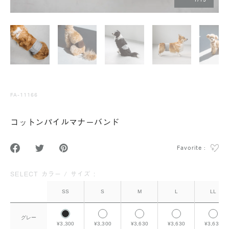
1
/
15
FA-11166
コットンパイルマナーバンド
Favorite :
SELECT カラー / サイズ :
SS
S
M
L
LL
グレー
¥3,300
¥3,300
¥3,630
¥3,630
¥3,630