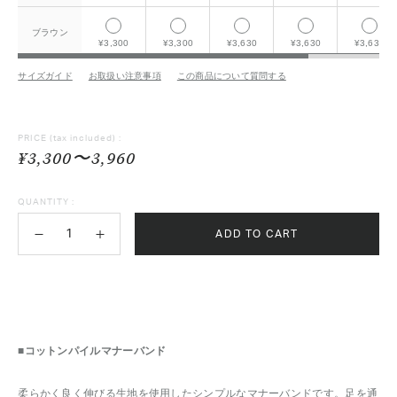
ブラウン
¥3,300
¥3,300
¥3,630
¥3,630
¥3,630
サイズガイド
お取扱い注意事項
この商品について質問する
PRICE
(tax included) :
¥3,300〜3,960
QUANTITY :
ADD TO CART
■コットンパイルマナーバンド
柔らかく良く伸びる生地を使用したシンプルなマナーバンドです。足を通