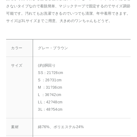
さないタイプなので着脱簡単、マジックテープで固定するのでサイズ調節
可能です。汚れてもお洗濯できるのでいつでも清潔、年中着用できます。
サイズは3Lサイズまでご用意、大きめのワンちゃんもどうぞ。
カラー
グレー・ブラウン
サイズ
(約)胴回り
SS：21?26cm
S ：26?31cm
M ：31?36cm
L ：36?42cm
LL：42?48cm
3L：48?54cm
素材
綿76%、ポリエステル24%