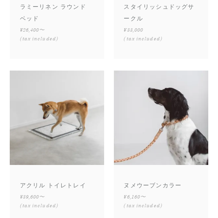
ラミーリネン ラウンド
スタイリッシュドッグサ
ベッド
ークル
¥26,400〜
¥33,000
(tax included)
(tax included)
アクリル トイレトレイ
ヌメウーブンカラー
¥39,600〜
¥6,160〜
(tax included)
(tax included)