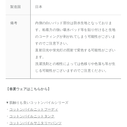
製造国
日本
備考
内側の白いパッド部分は防水生地となっておりま
す。粘着力の強い吸水パッド等を貼り付けると生地
のコーティングが剥がれてしまう可能性がございま
すのでご注意下さい。
直射日光や蛍光灯の照射で変色する可能性がござい
ます。
洗濯洗剤との相性によっては色移りや色落ち等が生
じる可能性がございますのでご注意ください。
【春夏ウェアはこちらから】
▼肌触りも良いコットンパイルシリーズ
・
コットンパイルニットフーディ
・
コットンパイルニットタンク
・
コットンパイルサニタリーパンツ