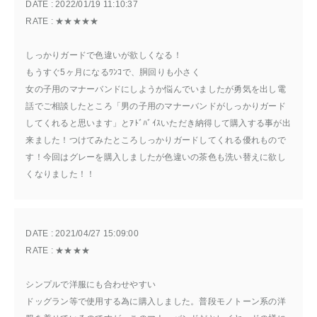
DATE : 
2022/01/19 11:10:37
RATE : 
★★★★★
しっかりガードで色違いが欲しくなる！
もうすぐ5ヶ月になるﾜﾝｺで、胴回りも小さく
女の子用のマナーバンドにしようか悩んでいましたが勇気を出し電
話でご相談したところ「男の子用のマナーバンドがしっかりガード
してくれると思います」とｱﾄﾞﾊﾞｲｽいただき納得して購入する事が出
来ました！つけてみたところしっかりガードしてくれる優れもので
す！今回はグレーを購入しましたが色違いの茶色も洗い替えに欲し
くなりました！！
DATE : 
2021/04/27 15:09:00
RATE : 
★★★★
シンプルで洋服にも合わせやすい
ドッグラン等で使用する為に購入しました。普段モノトーン系の洋