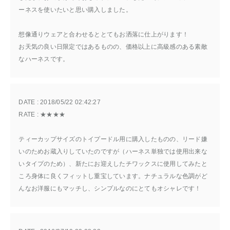
ーネスを使いたいと思い購入しました。
想像通りウェアと合わせるととてもお洒落に仕上がります！
お天気の良い日限定ではあるものの、価格以上に高級感のある素敵
なハーネスです。
DATE : 
2018/05/22 02:42:27
RATE : 
★★★★
ティーカップサイズのトイプードル用に購入したものの、リード嫌
いのためお蔵入りしていたのですが（ハーネス単独では使用出来な
いタイプのため）、新たにお迎えしたチワックスに使用してみたと
ころ身体に良くフィットし重宝しています。ナチュラルな色調がど
んなお洋服にもマッチし、シンプルなのにとてもオシャレです！