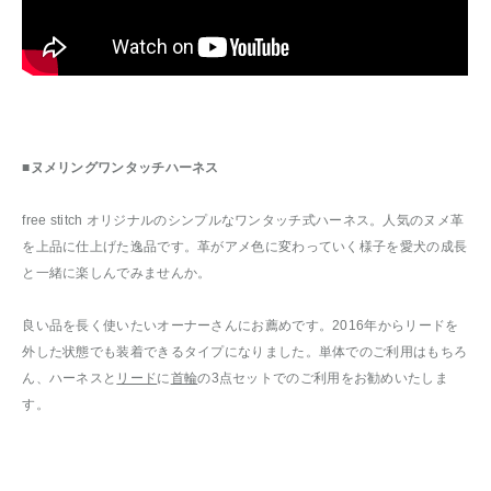
■ヌメリングワンタッチハーネス
free stitch オリジナルのシンプルなワンタッチ式ハーネス。人気のヌメ革
を上品に仕上げた逸品です。革がアメ色に変わっていく様子を愛犬の成長
と一緒に楽しんでみませんか。
良い品を長く使いたいオーナーさんにお薦めです。2016年からリードを
外した状態でも装着できるタイプになりました。単体でのご利用はもちろ
ん、ハーネスと
リード
に
首輪
の3点セットでのご利用をお勧めいたしま
す。