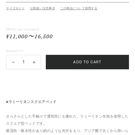
サイズガイド
お取扱い注意事項
この商品について質問する
PRICE
(tax included) :
¥11,000〜16,500
QUANTITY :
ADD TO CART
■ラミーリネンスクエアベッド
さらさらとした手触りで通気性にも優れた、ラミーリネン生地を使用した
スクエア型ベッドです。
吸湿性・吸水性があり絹のような光沢をもつ、アジア圏で古くから用いら