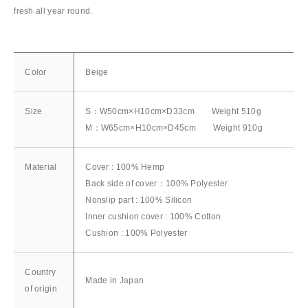
fresh all year round.
Color
Beige
Size
S：W50cm×H10cm×D33cm Weight 510g
M：W65cm×H10cm×D45cm Weight 910g
Material
Cover : 100% Hemp
Back side of cover：100% Polyester
Nonslip part : 100% Silicon
Inner cushion cover : 100% Cotton
Cushion : 100% Polyester
Country
Made in Japan
of origin