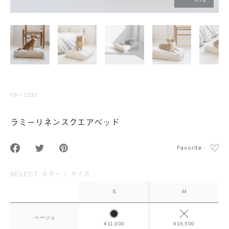
1
/
12
FB-12232
ラミーリネンスクエアベッド
Favorite :
SELECT カラー / サイズ :
S
M
ベージュ
¥11,000
¥16,500