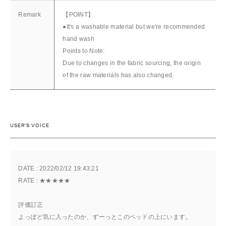
Remark
【POINT】
●It's a washable material but we're recommended
hand wash
Points to Note:
Due to changes in the fabric sourcing, the origin
of the raw materials has also changed.
USER'S VOICE
DATE : 
2022/02/12 19:43:21
RATE : 
★★★★★
評価訂正
よっぽど気に入ったのか、ずーっとこのベッドの上にいます。