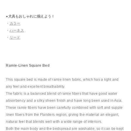
●犬具もおしゃれに揃えよう！
・
カラー
・
ハーネス
・
リード
Ramie-Linen Square Bed
This square bed is made of ramie linen fabric, which has a light and
airy feel and excellent breathability.
The fabric is a balanced blend of ramie fibers that have good water
absorbency and a silky sheen finish and have long been used in Asia.
These ramie fibers have been carefully combined with soft and supple
linen fibers from the Flanders region, giving the material an elegant,
natural feel that blends well with a wide range of interiors.
Both the main body and the bedspread are washable, so it can be kept