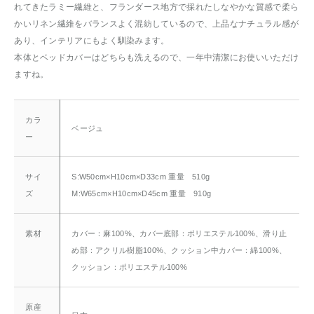
れてきたラミー繊維と、フランダース地方で採れたしなやかな質感で柔ら
かいリネン繊維をバランスよく混紡しているので、上品なナチュラル感が
あり、インテリアにもよく馴染みます。
本体とベッドカバーはどちらも洗えるので、一年中清潔にお使いいただけ
ますね。
カラ
ベージュ
ー
サイ
S:W50cm×H10cm×D33cm 重量 510g
ズ
M:W65cm×H10cm×D45cm 重量 910g
素材
カバー：麻100%、カバー底部：ポリエステル100%、滑り止
め部：アクリル樹脂100%、クッション中カバー：綿100%、
クッション：ポリエステル100%
原産