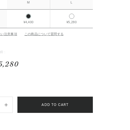
M
L
¥4,400
¥5,280
扱い注意事項
この商品について質問する
d) :
5,280
ADD TO CART