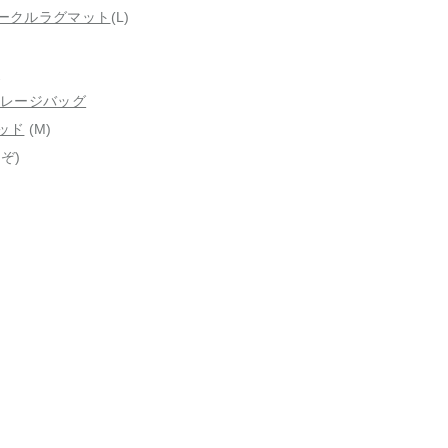
ークルラグマット
(L)
ト
トレージバッグ
ッド
(M)
ぞ)