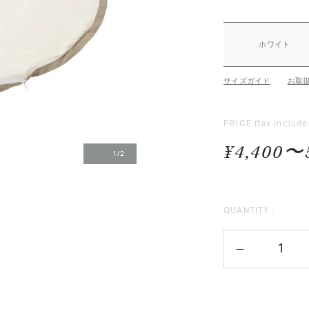
ホワイト
サイズガイド
お取
PRICE
(tax include
¥4,400〜
1
/
2
QUANTITY :