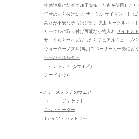
・抗菌消臭に防ダニ加工を施した糸を使用した
サ
・仔犬のすり抜け防止
サークル サイドシート
(L)
・高さが不安な子も飛び出し防止
サークルネッ
・サークルに取り付け可能な小物入れ
サイドス
・サークルとサイズぴったり
デュアルウェーブベ
・
ウォーターノズル
(
専用スペーサー
と一緒にどう
・
ペーパーホルダー
・
トイレトレイ
(Sサイズ)
・
フードボウル
●フリーステッチのウェア
・
コート・ジャケット
・
ニットセーター
・
Tシャツ・カットソー