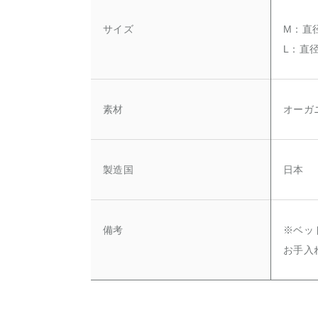
サイズ
M：直径
L：直径
素材
オーガ
製造国
日本
備考
※ベッ
お手入