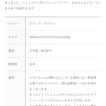
意しました。ペットシーツやトイレットペーパー、おもちゃなどを一つに
まとめて収納できます。
カラー
ブラック・ホワイト
サイズ
W44cm×H25cm×D13cm 400g
素材
主生地：綿100％
製造国
日本
備考
※ワンちゃんが噛むなどしている場合には一度使用
は取りやめてください。思わぬ事故につながる場合
がございます。
※スタイリッシュドッグサークルとスカンジナビア
ンペットケージのどちらにもサイズが合います。
※ご使用のサークルによってはしようできない場合