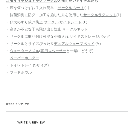
スタイリッシュドッグサークル
と揃えたいアイテムたち
・床を傷つけずお手入れ簡単
サークル シート
(L)
・抗菌消臭に防ダニ加工を施した糸を使用した
サークルラグマット
(L)
・仔犬のすり抜け防止
サークル サイドシート
(L)
・高さが不安な子も飛び出し防止
サークルネット
・サークルに取り付け可能な小物入れ
サイドストレージバッグ
・サークルとサイズぴったり
デュアルウェーブベッド
(M)
・
ウォーターノズル
(
専用スペーサー
と一緒にどうぞ)
・
ペーパーホルダー
・
トイレトレイ
(Sサイズ)
・
フードボウル
USER'S VOICE
WRITE A REVIEW