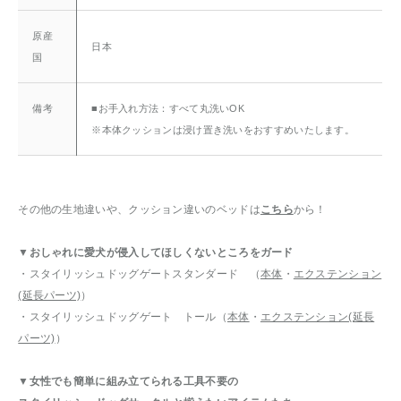
原産
日本
国
備考
■お手入れ方法：すべて丸洗いOK
※本体クッションは浸け置き洗いをおすすめいたします。
その他の生地違いや、クッション違いのベッドは
こちら
から！
▼おしゃれに愛犬が侵入してほしくないところをガード
・スタイリッシュドッグゲートスタンダード （
本体
・
エクステンション
(延長パーツ)
）
・スタイリッシュドッグゲート トール（
本体
・
エクステンション(延長
パーツ)
）
▼女性でも簡単に組み立てられる工具不要の