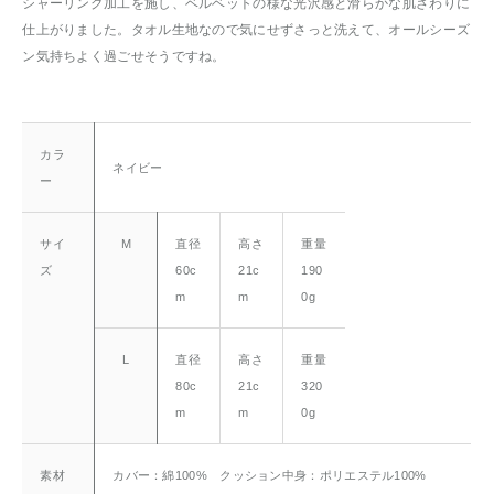
シャーリング加工を施し、ベルベットの様な光沢感と滑らかな肌ざわりに
仕上がりました。タオル生地なので気にせずさっと洗えて、オールシーズ
ン気持ちよく過ごせそうですね。
カラ
ネイビー
ー
サイ
M
直径
高さ
重量
ズ
60c
21c
190
m
m
0g
L
直径
高さ
重量
80c
21c
320
m
m
0g
素材
カバー：綿100% クッション中身：ポリエステル100%