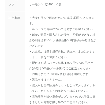
ック
サーモン(小粒)400g×1袋
注意事項
・大変お得な企画のためご家族様1回限りとなりま
す。
・各ページで内容については必ずご確認ください。
・ほかの商品と購入された場合、同梱ができない場
合や別途送料550円(税抜価格500円)がかかる場合が
ございます。
・お支払いは基本銀行前払い振込み、またはクレジ
ットカードをご選択ください。
・配送はお試しパック単体(1,000円~2,000円パッ
ク)の際はDM便(メール便)でのご配送となります。
・お届けまでに1週間前後お時間を頂戴します。
・返品交換はできません。
・成犬用と全年齢用のセットとなっております。飼
っているわんちゃんの年齢をご確認ください。
・賞味期限が短い場合がございますのでお手元に届
きましたら可能な限り早めにご使用ください。