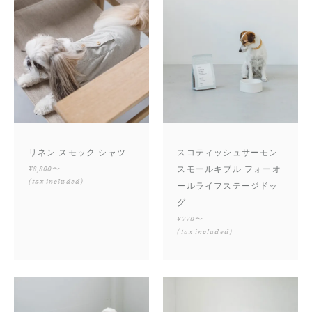
リネン スモック シャツ
スコティッシュサーモン
¥8,800〜
スモールキブル フォーオ
(tax included)
ールライフステージドッ
グ
¥770〜
(tax included)