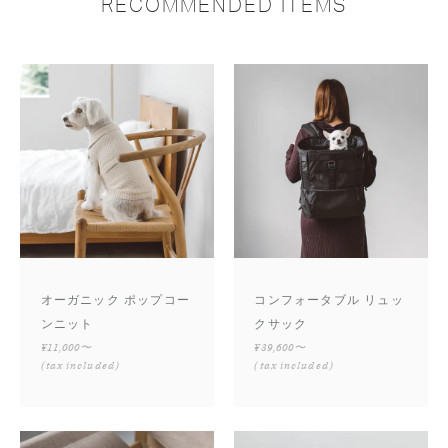
RECOMMENDED ITEMS
オーガニック ポップコー
コンフォータブル リュッ
ンニット
クサック
¥11,000〜
¥39,600〜
(tax included)
(tax included)