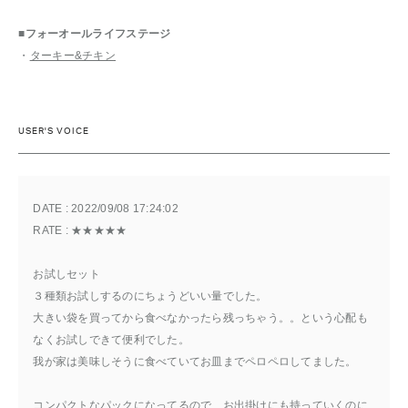
■フォーオールライフステージ
・
ターキー&チキン
USER'S VOICE
DATE : 
2022/09/08 17:24:02
RATE : 
★★★★★
お試しセット
３種類お試しするのにちょうどいい量でした。
大きい袋を買ってから食べなかったら残っちゃう。。という心配も
なくお試しできて便利でした。
我が家は美味しそうに食べていてお皿までペロペロしてました。
コンパクトなパックになってるので、お出掛けにも持っていくのに