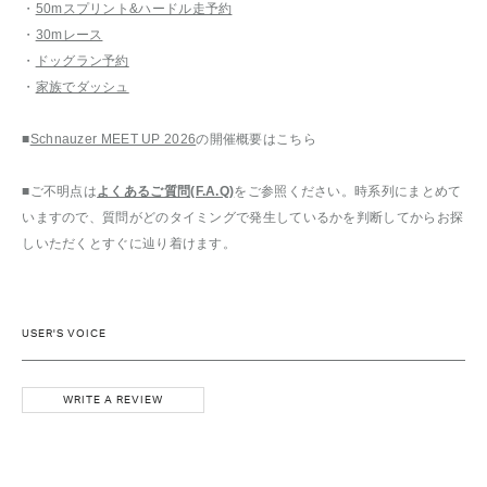
・
50mスプリント&ハードル走予約
・
30mレース
・
ドッグラン予約
・
家族でダッシュ
■
Schnauzer MEET UP 2026
の開催概要はこちら
■ご不明点は
よくあるご質問(F.A.Q)
をご参照ください。時系列にまとめて
いますので、質問がどのタイミングで発生しているかを判断してからお探
しいただくとすぐに辿り着けます。
USER'S VOICE
WRITE A REVIEW