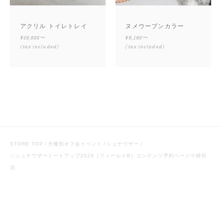
アクリル トイレトレイ
ヌメウーブンカラー
¥39,600〜
¥6,160〜
(tax included)
(tax included)
STORE TOP
犬種別オフ会イベント
シュナウザー
◇シュナウザーミートアップ2026［フィールドB］コンテンツ予約ページ※締切
済