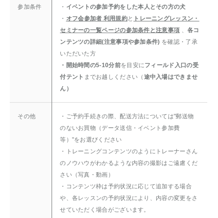
参加条件
・
イベントの参加予約をした本人とその方の犬
・
オフ会参加者 利用規約
と
トレーニングレッスン・
セミナーの一覧ページの参加条件と注意事項
、
各コ
ンテンツの詳細(注意事項や参加条件)
を確認・了承
いただいた方
・開始時間の5-10分前
を目安に
フィールド入口の受
付テント
までお越しください（
途中入場はできませ
ん）
その他
・ご予約手続きの際、配送方法については"郵送物
のないお買物（データ送信・イベント参加費
等）"をお選びください
・トレーニングコンテンツのようにトレーナーさん
のノウハウがわかるような内容の撮影はご遠慮くだ
さい（写真・動画）
・コンテンツ枠は予約状況に応じて追加する場合
や、各レッスンの予約状況により、内容の変更をさ
せていただく場合がございます。