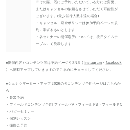
※その際、既にご予約いただいている方には変更、
またはキャンセルの依頼をさせていただく可能性が
ございます。(最少催行人数未達の場合)
・キャンセル、返金ポリシーは参加予約ページの規
約に準ずるものとします
・各セミナーの開催場所については、後日タイムテ
ーブルにて発表します
■開催内容やコンテンツ等は予約ページやSNS【
instagram
・
facebook
】へ随時アップしていきますのでこまめにチェックしてください。
■シュナウザーミートアップ 2026の各コンテンツ予約ページはこちらか
ら
・
参加予約
・フィールドコンテンツ予約[
フィールドA
・
フィールドB
・
フィールドC
]
・
パピーセミナー
・
個別レッスン
・
撮影会予約