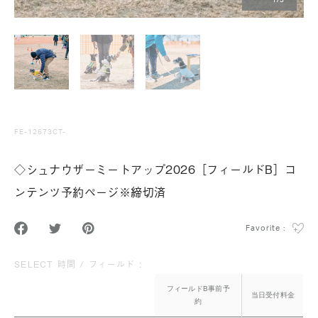
1
/
3
FE-12673CT-
◇シュナウザーミートアップ2026［フィールドB］コ
ンテンツ予約ページ※締切済
Favorite :
SELECT 時間 / フィールド :
フィールドB事前予
当日受付料金
約