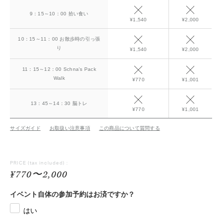
9：15～10：00 拾い食い
¥1,540
¥2,000
10：15～11：00 お散歩時の引っ張
り
¥1,540
¥2,000
11：15～12：00 Schna's Pack
Walk
¥770
¥1,001
13：45～14：30 脳トレ
¥770
¥1,001
サイズガイド
お取扱い注意事項
この商品について質問する
PRICE
(tax included) :
¥770〜2,000
イベント自体の参加予約はお済ですか？
はい