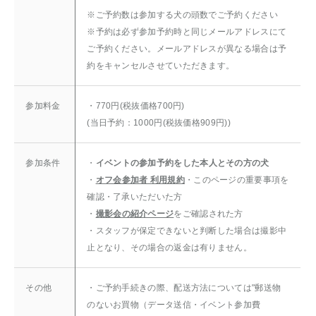
※ご予約数は参加する犬の頭数でご予約ください
※予約は必ず参加予約時と同じメールアドレスにて
ご予約ください。メールアドレスが異なる場合は予
約をキャンセルさせていただきます。
参加料金
・770円(税抜価格700円)
(当日予約：1000円(税抜価格909円))
参加条件
・
イベントの参加予約をした本人とその方の犬
・
オフ会参加者 利用規約
・このページの重要事項を
確認・了承いただいた方
・
撮影会の紹介ページ
をご確認された方
・スタッフが保定できないと判断した場合は撮影中
止となり、その場合の返金は有りません。
その他
・ご予約手続きの際、配送方法については"郵送物
のないお買物（データ送信・イベント参加費