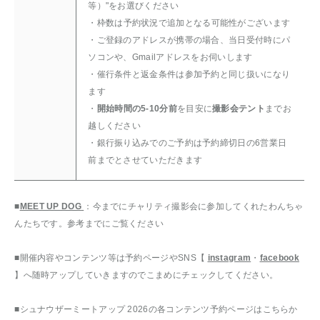
等）"をお選びください
・
枠数は予約状況で追加となる可能性がございます
・ご登録のアドレスが携帯の場合、当日受付時にパ
ソコンや、Gmailアドレスをお伺いします
・催行条件と返金条件は参加予約と同じ扱いになり
ます
・
開始時間の5-10分前
を目安に
撮影会テント
までお
越しください
・銀行振り込みでのご予約は予約締切日の6営業日
前までとさせていただきます
■
MEET UP DOG
：今までにチャリティ撮影会に参加してくれたわんちゃ
んたちです。参考までにご覧ください
■開催内容やコンテンツ等は予約ページやSNS【
instagram
・
facebook
】へ随時アップしていきますのでこまめにチェックしてください。
■シュナウザーミートアップ 2026の各コンテンツ予約ページはこちらか