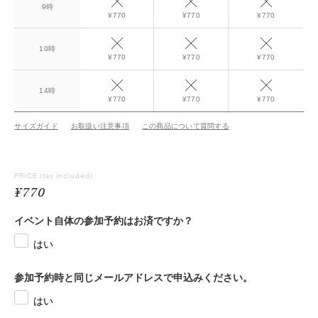
9時
¥770
¥770
¥770
10時
¥770
¥770
¥770
14時
¥770
¥770
¥770
サイズガイド
お取扱い注意事項
この商品について質問する
PRICE
(tax included) :
¥770
イベント自体の参加予約はお済ですか？
はい
参加予約時と同じメールアドレスで申込みください。
はい