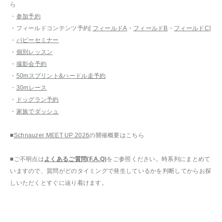
ら
・
参加予約
・フィールドコンテンツ予約[
フィールドA
・
フィールドB
・
フィールドC
]
・
パピーセミナー
・
個別レッスン
・
撮影会予約
・
50mスプリント&ハードル走予約
・
30mレース
・
ドッグラン予約
・
家族でダッシュ
■
Schnauzer MEET UP 2026
の開催概要はこちら
■ご不明点は
よくあるご質問(F.A.Q)
をご参照ください。時系列にまとめて
いますので、質問がどのタイミングで発生しているかを判断してからお探
しいただくとすぐに辿り着けます。