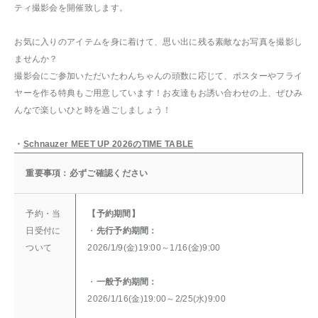
ティ撮影会を開催致します。
お気に入りのアイテムを身に着けて、思い出に残る素敵なお写真を撮影し
ませんか？
撮影会にご参加いただいたわんちゃんの頭数に応じて、ポスターやフライ
ヤーを作る特典もご用意しています！お友達もお誘い合わせの上、ぜひみ
んなで楽しいひと時を過ごしましょう！
・
Schnauzer MEET UP 2026のTIME TABLE
重要事項：必ずご確認ください
予約・当
【予約期間】
日受付に
・
先行予約期間：
ついて
2026/1/9(金)19:00～1/16(金)9:00
・
一般予約期間：
2026/1/16(金)19:00～2/25(水)9:00