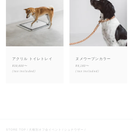
アクリル トイレトレイ
ヌメウーブンカラー
¥39,600〜
¥6,160〜
(tax included)
(tax included)
STORE TOP
犬種別オフ会イベント
シュナウザー