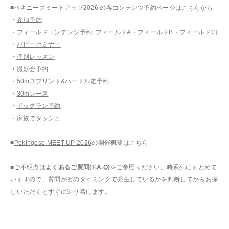
■ペキニーズミートアップ2026 の各コンテンツ予約ページはこちらから
・
参加予約
・フィールドコンテンツ予約[
フィールドA
・
フィールドB
・
フィールドC
]
・
パピーセミナー
・
個別レッスン
・
撮影会予約
・
50mスプリント&ハードル走予約
・
30mレース
・
ドッグラン予約
・
家族でダッシュ
■
Pekingese MEET UP 2026
の開催概要はこちら
■ご不明点は
よくあるご質問(F.A.Q)
をご参照ください。時系列にまとめて
いますので、質問がどのタイミングで発生しているかを判断してからお探
しいただくとすぐに辿り着けます。