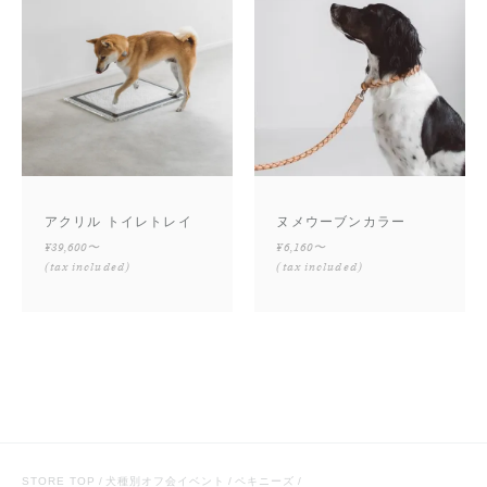
アクリル トイレトレイ
ヌメウーブンカラー
¥39,600〜
¥6,160〜
(tax included)
(tax included)
STORE TOP
犬種別オフ会イベント
ペキニーズ