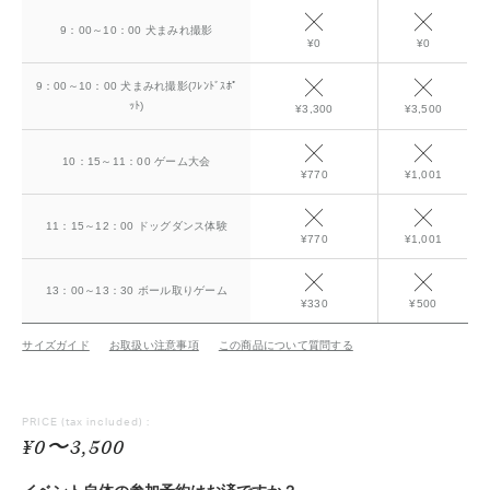
9：00～10：00 犬まみれ撮影
¥0
¥0
9：00～10：00 犬まみれ撮影(ﾌﾚﾝﾄﾞｽﾎﾟ
ｯﾄ)
¥3,300
¥3,500
10：15～11：00 ゲーム大会
¥770
¥1,001
11：15～12：00 ドッグダンス体験
¥770
¥1,001
13：00～13：30 ボール取りゲーム
¥330
¥500
サイズガイド
お取扱い注意事項
この商品について質問する
PRICE
(tax included) :
¥0〜3,500