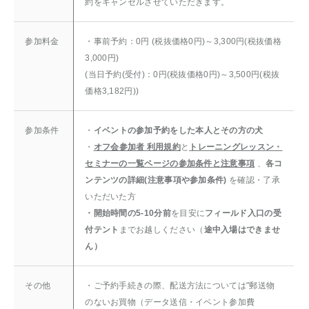
約をキャンセルさせていただきます。
参加料金
・事前予約：0円 (税抜価格0円)～3,300円(税抜価格
3,000円)
(当日予約(受付)：0円(税抜価格0円)～3,500円(税抜
価格3,182円))
参加条件
・
イベントの参加予約をした本人とその方の犬
・
オフ会参加者 利用規約
と
トレーニングレッスン・
セミナーの一覧ページの参加条件と注意事項
、
各コ
ンテンツの詳細(注意事項や参加条件)
を確認・了承
いただいた方
・開始時間の5-10分前
を目安に
フィールド入口の受
付テント
までお越しください（
途中入場はできませ
ん）
その他
・ご予約手続きの際、配送方法については"郵送物
のないお買物（データ送信・イベント参加費