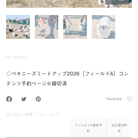
1
/
4
FE-12643CT
◇ペキニーズミートアップ2026［フィールドA］コン
テンツ予約ページ※締切済
Favorite :
SELECT 時間 / フィールド :
フィールドA事前予
当日受付料
約
金