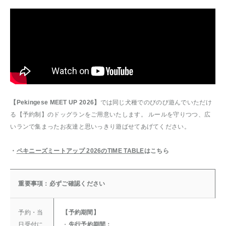
【Pekingese MEET UP 2026】
では同じ犬種でのびのび遊んでいただけ
る【予約制】のドッグランをご用意いたします。 ルールを守りつつ、広
いランで集まったお友達と思いっきり遊ばせてあげてください。
・
ペキニーズミートアップ 2026のTIME TABLE
はこちら
重要事項：必ずご確認ください
予約・当
【予約期間】
日受付に
・
先行予約期間：