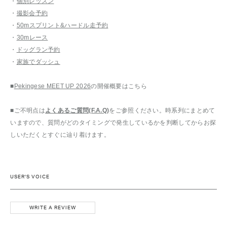
・
個別レッスン
・
撮影会予約
・
50mスプリント&ハードル走予約
・
30mレース
・
ドッグラン予約
・
家族でダッシュ
■
Pekingese MEET UP 2026
の開催概要はこちら
■ご不明点は
よくあるご質問(F.A.Q)
をご参照ください。時系列にまとめて
いますので、質問がどのタイミングで発生しているかを判断してからお探
しいただくとすぐに辿り着けます。
USER'S VOICE
WRITE A REVIEW