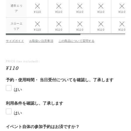
通常エリ
ア
¥110
¥110
¥110
¥110
¥110
スローエ
リア
¥110
¥110
¥110
¥110
¥110
サイズガイド
お取扱い注意事項
この商品について質問する
PRICE
(tax included) :
¥110
予約・使用時間・ 当日受付についてを確認し、了承します
はい
利用条件を確認し、了承します
はい
イベント自体の参加予約はお済ですか？