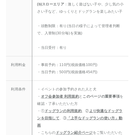
(b)スローエリア
：激しく遊ばない子や、少し気の小
さい子など、ゆっくりとドッグランを楽しみたい子
・頭数制限：有り(当日の様子によって管理者判断
で、入替制(30分毎)を実施)
・当日受付：有り
利用料金
・事前予約：110円(税抜価格100円)
・当日予約：500円(税抜価格454円)
利用条件
・イベントの参加予約された人と犬
・
オフ会参加者 利用規約
と
このページの重要事項
を
確認・了承いただいた方
・①
ドッグランの利用規約
、②
より快適なドッグラ
ンを目指して
、③
「上手なドッグランの使い方」動
画
・こちらの
ドッグラン紹介ページ
をご覧いただいた