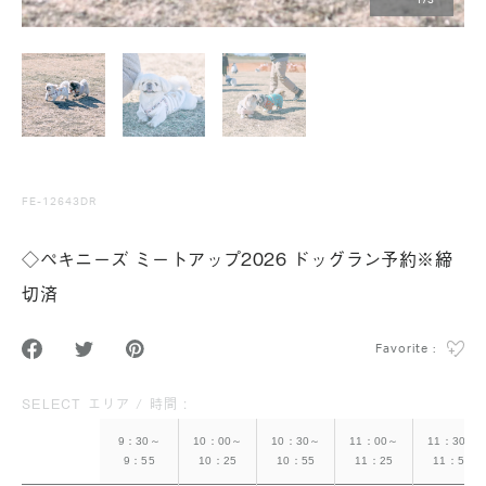
1
/
3
FE-12643DR
◇ペキニーズ ミートアップ2026 ドッグラン予約※締
切済
Favorite :
SELECT エリア / 時間 :
9：30～
10：00～
10：30～
11：00～
11：30～
9：55
10：25
10：55
11：25
11：55