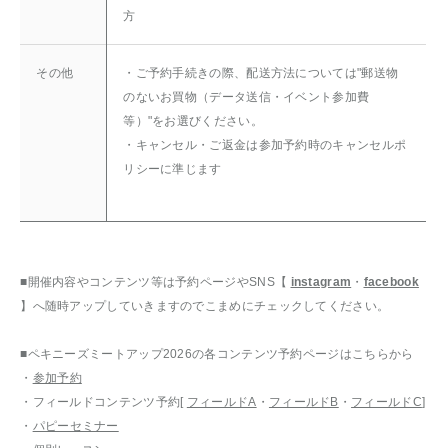
方
その他
・ご予約手続きの際、配送方法については"郵送物
のないお買物（データ送信・イベント参加費
等）"をお選びください。
・キャンセル・ご返金は参加予約時のキャンセルポ
リシーに準じます
■開催内容やコンテンツ等は予約ページやSNS【
instagram
・
facebook
】へ随時アップしていきますのでこまめにチェックしてください。
■ペキニーズミートアップ2026の各コンテンツ予約ページはこちらから
・
参加予約
・フィールドコンテンツ予約[
フィールドA
・
フィールドB
・
フィールドC
]
・
パピーセミナー