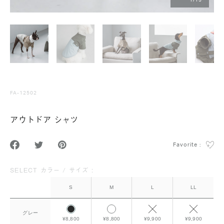
1
/
15
FA-12502
アウトドア シャツ
Favorite :
SELECT カラー / サイズ :
S
M
L
LL
グレー
¥8,800
¥8,800
¥9,900
¥9,900