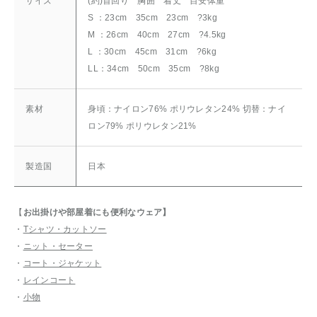
サイズ
(約)首回り 胸囲 着丈 目安体重
S ：23cm 35cm 23cm ?3kg
M ：26cm 40cm 27cm ?4.5kg
L ：30cm 45cm 31cm ?6kg
LL：34cm 50cm 35cm ?8kg
素材
身頃：ナイロン76% ポリウレタン24% 切替：ナイ
ロン79% ポリウレタン21%
製造国
日本
【
お出掛けや部屋着にも
便利なウェア】
・
Tシャツ・カットソー
・
ニット・セーター
・
コート・ジャケット
・
レインコート
・
小物