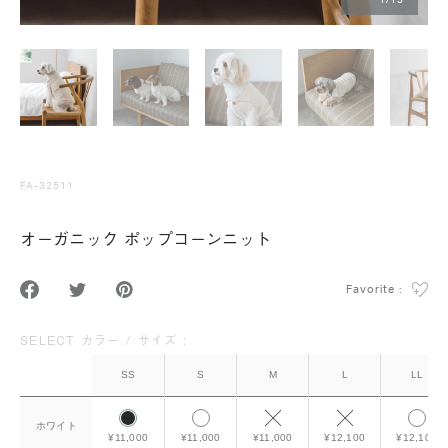
1
/
15
FA-32511
オーガニック ポップコーンニット
Favorite :
SELECT カラー / サイズ :
SS
S
M
L
LL
ホワイト
¥11,000
¥11,000
¥11,000
¥12,100
¥12,100