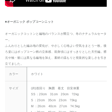
■オーガニック ポップコーンニット
オーガニックコットンと編地のバランスが際立つ、冬のナチュラルセータ
ー。
ふんわりとした編み地の変化が、やさしく心地よい空気をまとう一枚。後
ろ姿にはポップコーン柄の立体感、前身頃にはすっきりとした天竺編。襟
元や袖・裾には異なる編地を加え、素材の温もりと視覚的な楽しさを引き
立てました。
カラー
ホワイト
サイズ
(約)首回り 胸囲 着丈 目安体重
SS ：20cm 31cm 20cm ?2kg
S ：23cm 35cm 23cm ?3kg
M ：26cm 40cm 27cm ?4.5kg