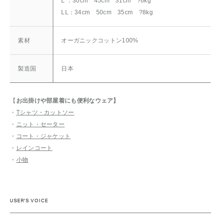
L ：30cm 45cm 31cm ?6kg
LL：34cm 50cm 35cm ?8kg
素材
オーガニックコットン100%
製造国
日本
【
お出掛けや部屋着にも
便利なウェア】
・
Tシャツ・カットソー
・
ニット・セーター
・
コート・ジャケット
・
レインコート
・
小物
USER'S VOICE