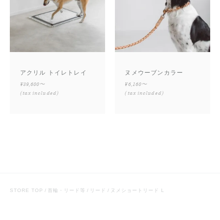
アクリル トイレトレイ
ヌメウーブンカラー
¥39,600〜
¥6,160〜
(tax included)
(tax included)
STORE TOP
首輪・リード等
リード
ヌメショートリード L