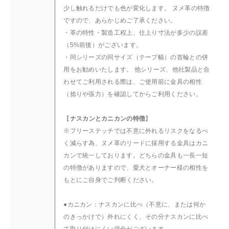
少し触れるだけでも色が変化します。 ヌメ革の特徴
ですので、あらかじめご了承ください。
・革の特性・製造工程上、仕上り寸法が多少の誤差
（5%前後）がございます。
・同シリーズの同サイズ（テープ幅）の首輪との併
用をお勧めいたします。 他シリーズ、他社製品と合
わせてご利用される際は、ご使用前に金具の相性
（捻りや張力）を確認してからご利用ください。
【
ナスカンとカニカンの特徴
】
※フリーステッチでは不意に外れるリスクをなるべ
く減らす為、ヌメ革のリードに採用する金具はカニ
カンで統一しております。どちらの金具も一長一短
の特徴がありますので、愛犬とオーナー様の相性を
もとにご自身でご判断ください。
●カニカン：ナスカンに比べ（不意に、または何か
のきっかけで）外れにくく、その分ナスカンに比べ
て取り付けにくい場合がございます。