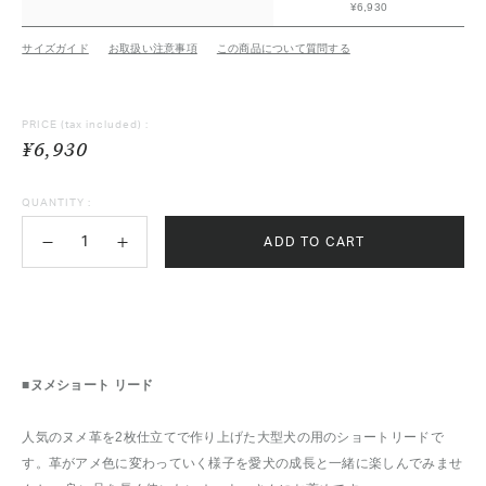
¥6,930
サイズガイド
お取扱い注意事項
この商品について質問する
PRICE
(tax included) :
¥6,930
QUANTITY :
ADD TO CART
■ヌメショート リード
人気のヌメ革を2枚仕立てで作り上げた大型犬の用のショートリードで
す。革がアメ色に変わっていく様子を愛犬の成長と一緒に楽しんでみませ