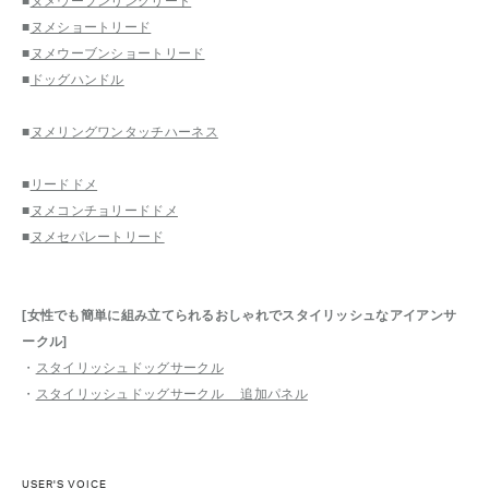
■
ヌメウーブンリングリード
■
ヌメショートリード
■
ヌメウーブンショートリード
■
ドッグハンドル
■
ヌメリングワンタッチハーネス
■
リードドメ
■
ヌメコンチョリードドメ
■
ヌメセパレートリード
[女性でも簡単に組み立てられるおしゃれでスタイリッシュなアイアンサ
ークル]
・
スタイリッシュドッグサークル
・
スタイリッシュドッグサークル 追加パネル
USER'S VOICE