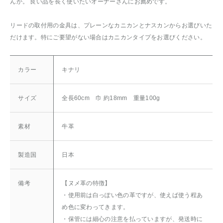
んか。 良い品を長く使いたいオーナーさんにお薦めです。
リードの取付用の金具は、プレーンなカニカンとナスカンからお選びいた
だけます。特にご要望がない場合はカニカンタイプをお選びください。
カラー
キナリ
サイズ
全長60cm 巾 約18mm 重量100g
素材
牛革
製造国
日本
備考
【ヌメ革の特徴】
・使用前は白っぽい色の革ですが、使えば使う程あ
め色に変わってきます。
・保管には細心の注意を払っていますが、発送時に