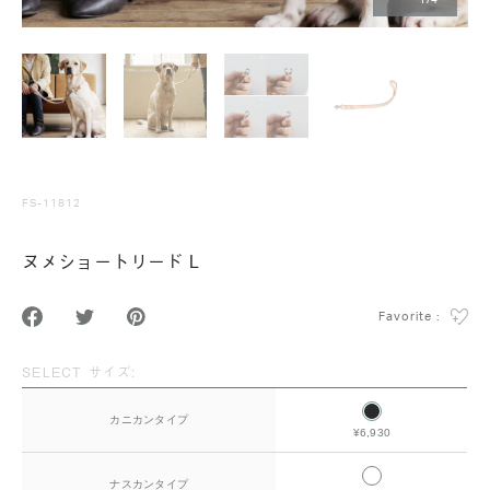
1
/
4
FS-11812
ヌメショートリード L
Favorite :
SELECT サイズ:
カニカンタイプ
¥6,930
ナスカンタイプ