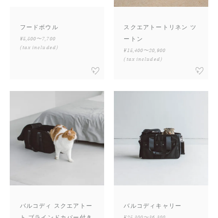
フードボウル
スクエアトートリネン ツ
¥5,500〜7,700
ートン
(tax included)
¥15,400〜20,900
(tax included)
バルコディ スクエアトー
バルコディキャリー
ト ブラインドカバー付き
¥25,300〜36,300