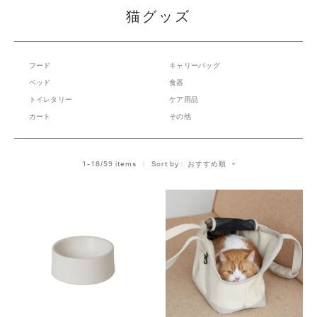
猫グッズ
フード
キャリーバッグ
ベッド
食器
トイレタリー
ケア用品
カート
その他
おすすめ順
1
-
18
/
59
 items   
Sort by