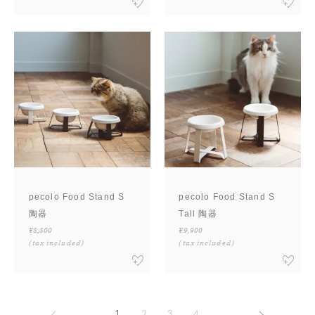
pecolo Food Stand S
pecolo Food Stand S
陶器
Tall 陶器
¥8,800
¥9,900
(tax included)
(tax included)
前へ
次へ
1
2
3
4