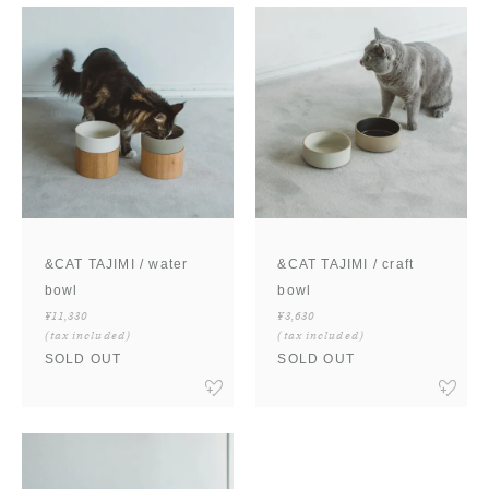
&CAT TAJIMI / water
&CAT TAJIMI / craft
bowl
bowl
¥11,330
¥3,630
(tax included)
(tax included)
SOLD OUT
SOLD OUT