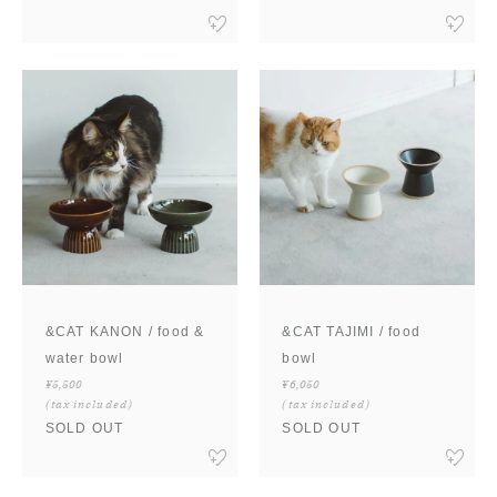
&CAT KANON / food &
&CAT TAJIMI / food
water bowl
bowl
¥5,500
¥6,050
(tax included)
(tax included)
SOLD OUT
SOLD OUT