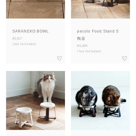
SARANEKO BOWL
pecolo Food Stand S
¥1,617
陶器
(tax included)
¥8,800
(tax included)