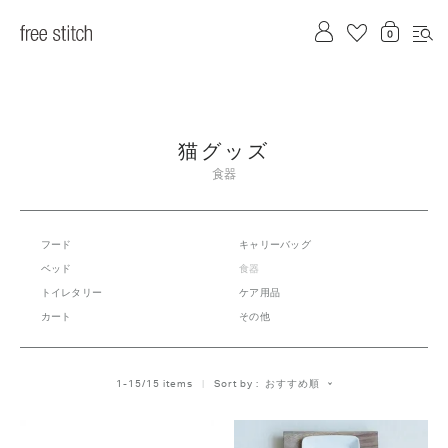
猫グッズ
食器
フード
キャリーバッグ
ベッド
食器
トイレタリー
ケア用品
カート
その他
おすすめ順
1
-
15
/
15
 items   
Sort by