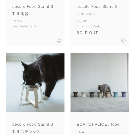
pecolo Food Stand S
pecolo Food Stand S
Tall 陶器
ステンレス
¥9,900
¥7,700
(tax included)
(tax included)
SOLD OUT
pecolo Food Stand S
&CAT CHALICE / food
Tall ステンレス
bowl