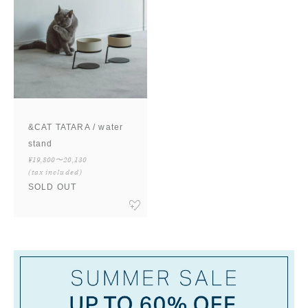
&CAT TATARA / water
stand
¥19,800〜20,130
(tax included)
SOLD OUT