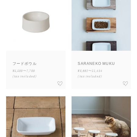
フードボウル
SARANEKO MUKU
¥5,500〜7,700
¥8,662〜11,434
(tax included)
(tax included)